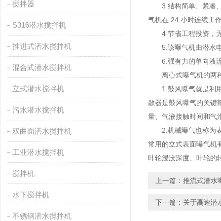
搅拌器
3 结构简单、紧凑、
气机在 24 小时连续
S316潜水搅拌机
4 节省工程投资，无
推进式潜水搅拌机
5.该曝气机由潜水电
6.强有力的单向液流
混合式潜水搅拌机
离心式曝气机的两种
立式潜水搅拌机
1.鼓风曝气就是利用
散器是鼓风曝气的关键
污水潜水搅拌机
量、气液接触时间和气
2.机械曝气也称为表
双曲面潜水搅拌机
常用的立式表面曝气机
工业潜水搅拌机
叶轮浸没深度、叶轮的
搅拌机
上一篇：
推流式潜水
水下搅拌机
下一篇：
关于高速潜
不锈钢潜水搅拌机