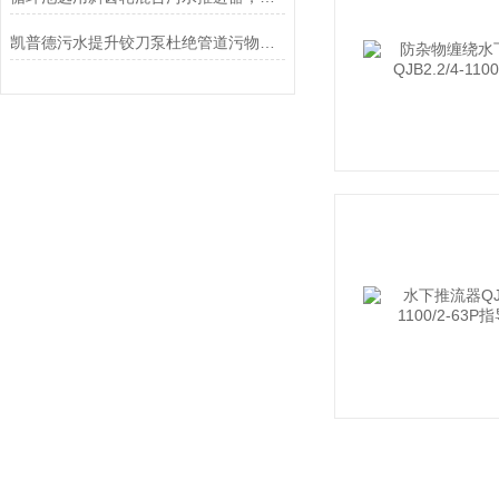
凯普德污水提升铰刀泵杜绝管道污物淤积的发生