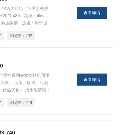
 名称：4KW大叶轮工业废水处理
查看详情
0/3-480，功率：4kw，
材质：冲压碳钢，适用：用于城
拌或推流。
家
浏览量：
292
0
40 混合搅拌系列潜水搅拌机适用
查看详情
液体； 污水、废水、污泥
 传热优化； 污水池清洁；
浮物； 创建水流等。
家
浏览量：
419
3-740