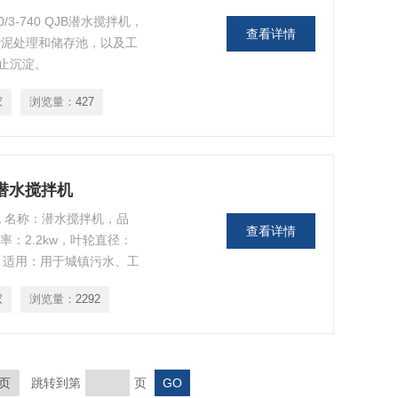
/3-740 QJB潜水搅拌机，
查看详情
污泥处理和储存池，以及工
止沉淀。
家
浏览量：
427
钢潜水搅拌机
拌机 名称：潜水搅拌机，品
查看详情
，功率：2.2kw，叶轮直径：
碳钢，适用：用于城镇污水、工
家
浏览量：
2292
页
跳转到第
页