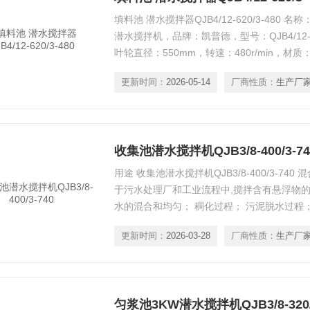
填料池 潜水搅拌器QJB4/12-620/3-480
潜水搅拌机，品牌：凯普德，型号：QJB4/12-62
叶轮直径：550mm，转速：480r/min，
镇污水、工业废水、稀泥浆及其他浆液进行搅
更新时间：
2026-05-14
厂商性质：
生产厂
收集池潜水搅拌机QJB3/8-400/3-74
用途 收集池潜水搅拌机QJB3/8-400/3-7
于污水处理厂和工业流程中,搅拌含有悬浮物的
水的混合和均匀； 稠化过程； 污泥脱水过程；
防止颗粒在池壁和池底的凝结、沉淀；去除悬
更新时间：
2026-03-28
厂商性质：
生产厂
匀浆池3KW潜水搅拌机QJB3/8-320/