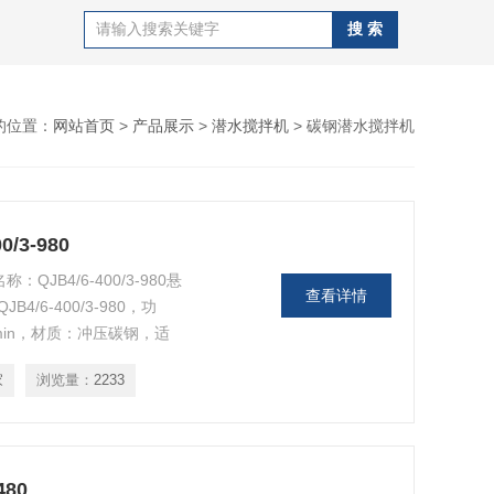
的位置：
网站首页
>
产品展示
>
潜水搅拌机
> 碳钢潜水搅拌机
/3-980
称：QJB4/6-400/3-980悬
查看详情
6-400/3-980，功
/min，材质：冲压碳钢，适
浆液进行搅拌或推流。
家
浏览量：
2233
480