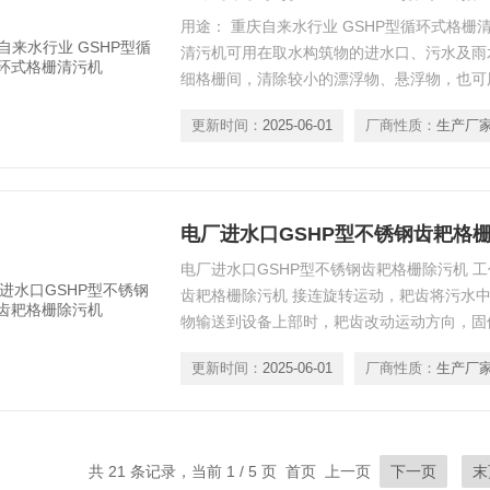
用途： 重庆自来水行业 GSHP型循环式格栅
清污机可用在取水构筑物的进水口、污水及雨
细格栅间，清除较小的漂浮物、悬浮物，也可
纸等工业废水的预处理筛分和制糖、酿酒、食
更新时间：
2025-06-01
厂商性质：
生产厂
电厂进水口GSHP型不锈钢齿耙格
电厂进水口GSHP型不锈钢齿耙格栅除污机 
齿耙格栅除污机 接连旋转运动，耙齿将污水
物输送到设备上部时，耙齿改动运动方向，固
上的杂物依托清污组织的橡胶刷反向工作将其
更新时间：
2025-06-01
厂商性质：
生产厂
压，挨近板挨近挨近开关，使电机中止工作。
共 21 条记录，当前 1 / 5 页 首页 上一页
下一页
末