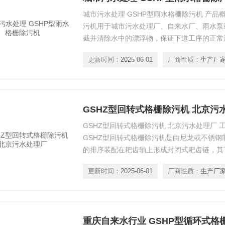
城市污水处理 GSHP型雨水格栅除污机 产品概
污机用于城市污水处理厂、自来水厂、雨水泵
截并清除水中的漂浮物，保证下道工序的正常
更新时间：
2025-06-01
厂商性质：
生产厂
GSHZ型回转式格栅除污机 北京污
GSHZ型回转式格栅除污机 北京污水处理厂 
GSHZ型回转式格栅除污机是由尼龙或不锈
的排序装配在耙齿轴上形成封闭式耙齿链，其
传动系统带动链轮作均匀定向旋转时，整个耙
更新时间：
2025-06-01
厂商性质：
生产厂
携带固体杂物从液体分离出来，流体则通过耙
状态连续进行。
重庆自来水行业 GSHP型循环式格