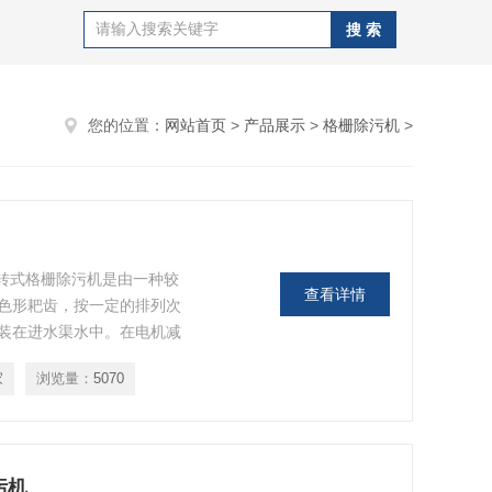
您的位置：
网站首页
>
产品展示
>
格栅除污机
>
回转式格栅除污机是由一种较
查看详情
色形耙齿，按一定的排列次
装在进水渠水中。在电机减
动。
家
浏览量：
5070
污机