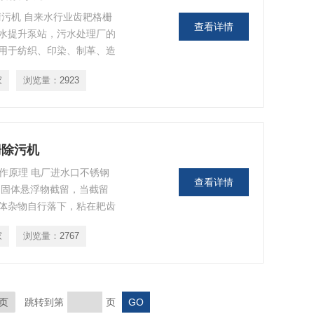
清污机 自来水行业​齿耙格栅
查看详情
水提升泵站，污水处理厂的
用于纺织、印染、制革、造
品加工中的固液分离。
家
浏览量：
2923
栅除污机
工作原理 电厂进水口不锈钢
查看详情
中固体悬浮物截留，当截留
体杂物自行落下，粘在耙齿
铲除洁净。过载时，绷簧下
家
浏览量：
2767
页
跳转到第
页