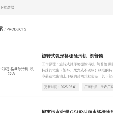
水下推进器
示
/ PRODUCTS
旋转式弧形格栅除污机_凯普德
工作原理：旋转式弧形格栅除污机_凯普德 
特殊的耙齿（塑料、尼龙或不锈钢）制成的特
序装在耙齿轴上形成的封闭式耙齿链，其下部
速器的驱动下，耙齿链进行逆水流方向回转运
更新时间：
2025-06-01
厂商性质：
生产厂
城市污水处理 GSHP型雨水格栅除