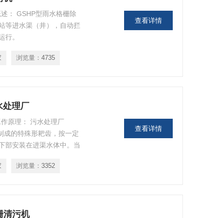
述： GSHP型雨水格栅除
查看详情
站等进水渠（井），自动拦
运行。
家
浏览量：
4735
水处理厂
工作原理： 污水处理厂
查看详情
钢制成的特殊形耙齿，按一定
下部安装在进渠水体中。当
齿链便自上而下的运动，并
家
浏览量：
3352
齿的栅隙流过去。整个工作
栅清污机