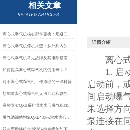
相关文章
RELATED ARTICLES
离心式曝气机核心部件更换：规避二次故障的实操要点
详情介绍
离心式曝气机停机排查：从外到内的逐层诊断逻辑
离心式曝
离心式曝气机常见故障及其排除指南
1. 启
如何提高离心式曝气机的使用寿命？
对于离心式曝气机工作原理的一些科普
启动前，
想知道离心式曝气机无法启动和剧烈震动的原因就看这里
间启动曝
高脚支架QXB系列潜水离心曝气机优势-南京凯普德
果选择方
曝气池细菌增氧QXB4.0kw潜水离心曝气机技术参数
泵连接在
双曲面搅拌机定期清洁检查措施如下