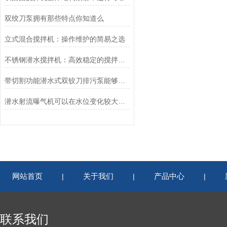
双绞刀泵拥有那些特点你知道么
立式混合搅拌机：操作维护的简易之选
不锈钢潜水搅拌机：高效稳定的搅拌产品
带切割功能潜水式双铰刀排污泵能够把纤维状物质撕裂、切断，然后顺利排放
潜水射流曝气机可以在水位变化较大的池中应用
网站首页
关于我们
产品中心
|
|
|
联系我们