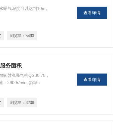
水曝气深度可以达到10m。
查看详情
家
浏览量：
5493
75服务面积
 增氧射流曝气机QSB0.75，
查看详情
：2900r/min; 频率：
家
浏览量：
3208