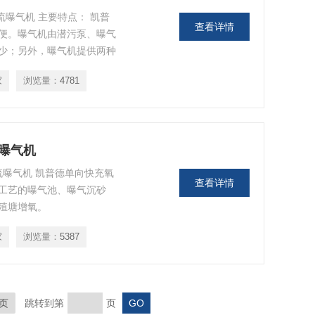
流曝气机 主要特点： 凯普
查看详情
便。曝气机由潜污泵、曝气
少；另外，曝气机提供两种
家
浏览量：
4781
流曝气机
流曝气机 凯普德单向快充氧
查看详情
工艺的曝气池、曝气沉砂
殖塘增氧。
家
浏览量：
5387
页
跳转到第
页