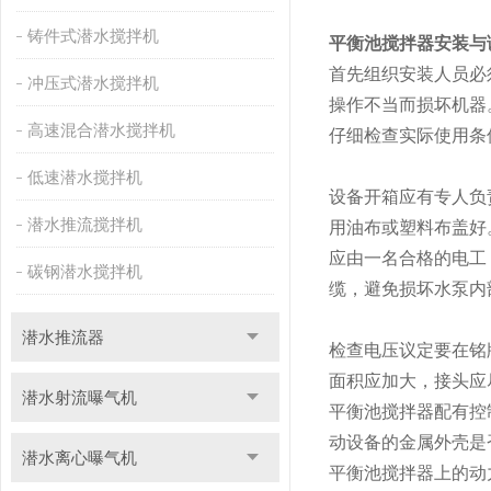
铸件式潜水搅拌机
平衡池搅拌器安装与
首先组织安装人员必
冲压式潜水搅拌机
操作不当而损坏机器
高速混合潜水搅拌机
仔细检查实际使用条
低速潜水搅拌机
设备开箱应有专人负
潜水推流搅拌机
用油布或塑料布盖好
应由一名合格的电工
碳钢潜水搅拌机
缆，避免损坏水泵内
潜水推流器
检查电压议定要在铭
面积应加大，接头应
潜水射流曝气机
平衡池搅拌器配有控
动设备的金属外壳是
潜水离心曝气机
平衡池搅拌器上的动