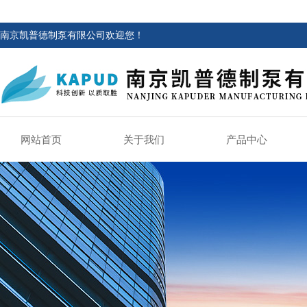
南京凯普德制泵有限公司欢迎您！
网站首页
关于我们
产品中心