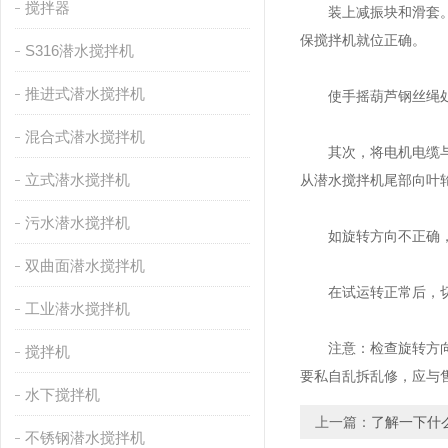
搅拌器
装上减振块和滑套。用
保搅拌机就位正确。
S316潜水搅拌机
推进式潜水搅拌机
使手摇葫芦钢丝绳处于
混合式潜水搅拌机
其次，将电机电缆与电
立式潜水搅拌机
从潜水搅拌机尾部向叶
污水潜水搅拌机
如旋转方向不正确，更
双曲面潜水搅拌机
在试运转正常后，切断
工业潜水搅拌机
注意：检查旋转方向时
搅拌机
要私自乱拆乱修，应与
水下搅拌机
上一篇：
了解一下什
不锈钢潜水搅拌机