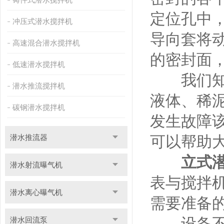
定位孔中
冲压式潜水搅拌机
导向套将
高速混合潜水搅拌机
的密封面
低速潜水搅拌机
我们知道
潜水推流搅拌机
液体、稀
碳钢潜水搅拌机
发生故障
潜水推流器
可以帮助
立式
潜水射流曝气机
表与搅拌
潜水离心曝气机
需要准备
设备不能
潜水回流泵