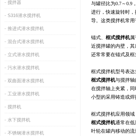
搅拌器
与罐径比为0.7～0.
进行，快速旋转时，
S316潜水搅拌机
导。这类搅拌机常用
推进式潜水搅拌机
锚式、
框式搅拌机
属
混合式潜水搅拌机
近搅拌罐的内壁，其
立式潜水搅拌机
还常常要在锚式及框
污水潜水搅拌机
框式搅拌机型号表
框式搅拌机
与搅拌轴
双曲面潜水搅拌机
在搅拌轴上夹紧，同
工业潜水搅拌机
小型的采用铸造或焊
搅拌机
框式搅拌机应用领
水下搅拌机
框式搅拌机
通常在低
叶轮在罐内移动的流
不锈钢潜水搅拌机