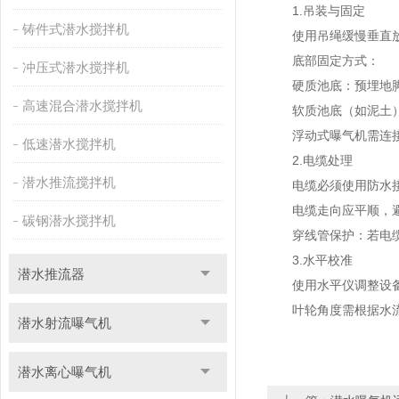
1.吊装与固定
铸件式潜水搅拌机
使用吊绳缓慢垂直放
底部固定方式：
冲压式潜水搅拌机
硬质池底：预埋地脚
高速混合潜水搅拌机
软质池底（如泥土）
浮动式曝气机需连接
低速潜水搅拌机
2.电缆处理
潜水推流搅拌机
电缆必须使用防水接
电缆走向应平顺，避
碳钢潜水搅拌机
穿线管保护：若电缆需
3.水平校准
潜水推流器
使用水平仪调整设备
叶轮角度需根据水流
潜水射流曝气机
潜水离心曝气机