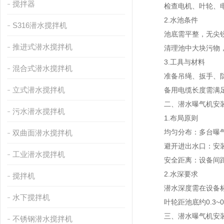
搅拌器
检查电机、叶轮、电
2.水池条件
S316潜水搅拌机
池底需平整，无尖锐
推进式潜水搅拌机
清理池中大块污物，
3.工具与材料
混合式潜水搅拌机
准备吊绳、扳手、防
立式潜水搅拌机
备用电缆长度需满足
二、潜水曝气机安装
污水潜水搅拌机
1.布局原则
均匀分布：多台曝气
双曲面潜水搅拌机
避开进出水口：安装在
工业潜水搅拌机
安全距离：设备间距建
2.水深要求
搅拌机
潜水深度需在设备标
水下搅拌机
叶轮距池底约0.3~
三、潜水曝气机安装
不锈钢潜水搅拌机