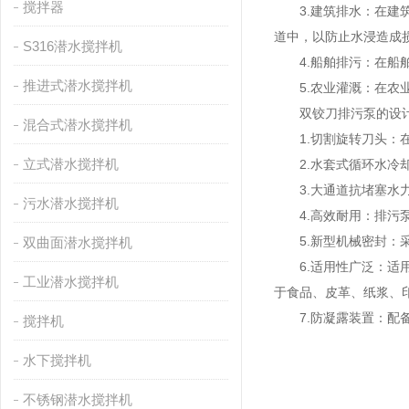
搅拌器
3.建筑排水：在建筑
道中，以防止水浸造成
S316潜水搅拌机
4.船舶排污：在船舶
推进式潜水搅拌机
5.农业灌溉：在农业
双铰刀排污泵
的设
混合式潜水搅拌机
1.切割旋转刀头：在
立式潜水搅拌机
2.水套式循环水冷却
3.大通道抗堵塞水力部
污水潜水搅拌机
4.高效耐用：排污泵
5.新型机械密封：采
双曲面潜水搅拌机
6.适用性广泛：适用
工业潜水搅拌机
于食品、皮革、纸浆、
7.防凝露装置：配备
搅拌机
水下搅拌机
不锈钢潜水搅拌机