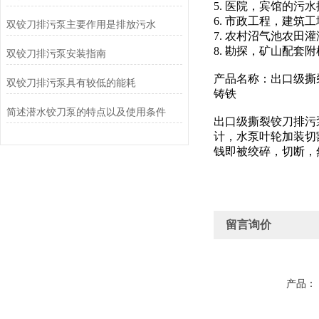
5. 医院，宾馆的污
6. 市政工程，建筑工
双铰刀排污泵主要作用是排放污水
7. 农村沼气池农田灌
8. 勘探，矿山配套附
双铰刀排污泵安装指南
产品名称：出口级撕裂铰刀
双铰刀排污泵具有较低的能耗
铸铁
简述潜水铰刀泵的特点以及使用条件
出口级撕裂铰刀排污泵
计，水泵叶轮加装切
钱即被绞碎，切断，
留言询价
产品：