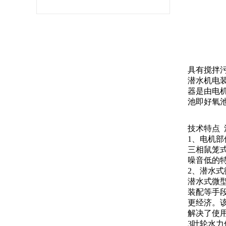
具有搅拌
潜水机电
器是由电
池即好氧
技术特点 污
1、电机部
三相鼠笼式
噪音低的
2、潜水
潜水式微
装配等手
更经济。该
解决了使
3叶轮水力