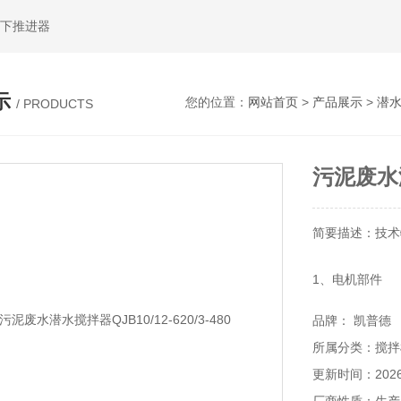
水下推进器
示
您的位置：
网站首页
>
产品展示
>
潜
/ PRODUCTS
污泥废水潜水
简要描述：技术特点
1、电机部件
品牌： 凯普德
三相鼠笼式感应
所属分类：搅拌
具有绝缘防护等
更新时间：2026-