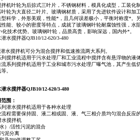
搅拌机叶轮为后掠式三叶片，不锈钢材料，模具化成型，工装化
器叶轮为大直径二叶片。玻璃钢材质，采用了先进软件设计和加
造型科学，外形美观，性能*，且几何误差极小，平衡对称度*。
械性能、较小的密度等特点，成就了玻璃钢叶轮耐腐蚀性强，水阻
i小化技术优势。玻璃钢叶轮，品质高贵，影响深远，国内外*。
：
潜水搅拌机可分为混合搅拌和低速推流两大系列。
搅拌机适用于污水处理厂和工业流程中搅拌含有悬浮物的液
系列搅拌机适用于工业和城市污水处理厂曝气池，其产生低切
流等。
：
用范围：
系列潜水搅拌机适用于各种水处理
业流程需要保持固、液二相或固、液、气三相介质均匀混合反应
型潜水搅拌机
水）/活性污泥的混合
缩污泥分离
和及PH值调整工艺