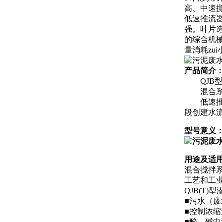
高、中速
低速推流
强。叶片
的综合机
量消耗zu
产品简介
QJB型
混合系列
低速推流
段创建水
型号意义
用途及适
混合搅拌
工艺和工
QJB(T)
■污水（废
■控制浓
■酸、碱中