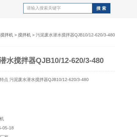
水搅拌机
>
搅拌机
> 污泥废水潜水搅拌器QJB10/12-620/3-480
搅拌器QJB10/12-620/3-480
 污泥废水潜水搅拌器QJB10/12-620/3-480
电机，绝缘等级F级、防护等级IP68；潜水式专业结构设计;
机
级高、密封可靠、轴向短、效率高，噪音低的特点；
05-18