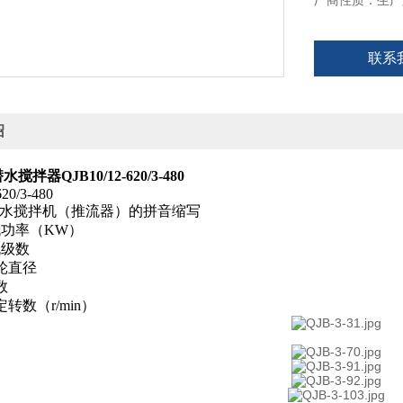
厂商性质：生产
联系
绍
拌器QJB10/12-620/3-480
20/3-480
---潜水搅拌机（推流器）的拼音缩写
-电机功率（KW）
电机级数
-叶轮直径
片数
-额定转数（r/min）