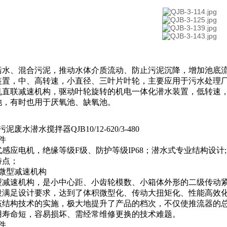
污水、混合污泥，推动水体介质流动、防止污泥沉降，增加池底
装置，中、高转速，小直径、三叶片叶轮，主要应用于污水处理
机直联减速机构，驱动叶轮旋转的机电一体化潜水装置，低转速
池，有时也用于厌氧池、缺氧池。
泥废水潜水搅拌器QJB10/12-620/3-480
件
感应电机，绝缘等级F级、防护等级IP68；潜水式专业结构设计
特点；
式微型减速机构
型减速机构，是小中心距、小齿轮模数、小箱体外形的二级传动
段满足设计要求，达到了体积微型化、传动大扭矩化、性能高效
结构技术的实施，极大地提升了产品的档次，不仅使推流器的总体
用寿命短，容易损坏、需经常维修更换的技术难题。
件