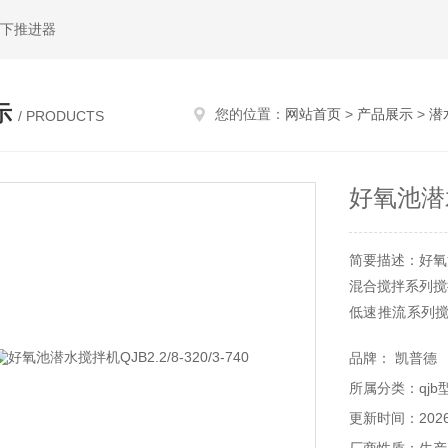
水下推进器
示
您的位置：
网站首页
>
产品展示
>
潜
/ PRODUCTS
好氧池潜水搅
简要描述：好氧池潜
混合搅拌系列搅
低速推流系列
低切向流的强
品牌： 凯普德
等。
所属分类：qjb
更新时间：2026-