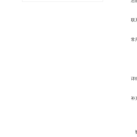
您
联
常
详
补