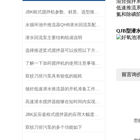
混合搅拌
低速推流
JBK框式搅拌机参数、材质、选型推荐-南京凯普德
氮和除磷
水循环池中推流器QHB潜水回流泵配套使用的妙处
QJB型潜
潜水回流泵主要结构组成说明
选择推进桨式搅拌器可以按照以下方面考虑
了解一下加药搅拌机的使用注意事项是什么吧
留言询
双铰刀排污泵具有较低的能耗
做好低速潜水推流器的开机准备工作很重要
高速潜水搅拌器能够在短时间内实现高强度的搅拌和混合
JBK反应釜框式搅拌器的应用大幅度提高了药剂的使用效率
您
双铰刀排污泵的多个功能如下