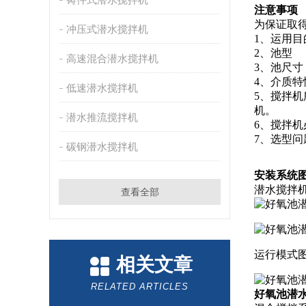
注意事项
为保证取
冲压式潜水搅拌机
1、运用目
2、池型
高速混合潜水搅拌机
3、池尺寸
4、介质
低速潜水搅拌机
5、搅拌
机。
潜水推流搅拌机
6、搅拌
7、选型
碳钢潜水搅拌机
安装系统
潜水搅拌
查看全部
运行模式
相关文章
RELATED ARTICLES
好氧池潜水搅拌