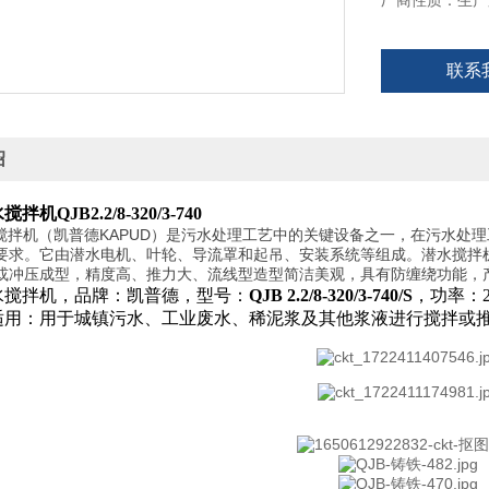
厂商性质：生产
联系
绍
机QJB2.2/8-320/3-740
水搅拌机（凯普德KAPUD）是污水处理工艺中的关键设备之一，在污水处
要求。它由潜水电机、叶轮、导流罩和起吊、安装系统等组成。潜水搅拌
或冲压成型，精度高、推力大、流线型造型简洁美观，具有防缠绕功能，
水搅拌机，品牌：凯普德，型号：
QJB
2.2
/
8
-
32
0/3-
740/
S
，功率：2
适用：用于城镇污水、工业废水、稀泥浆及其他浆液进行搅拌或