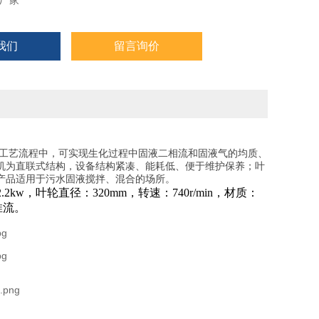
厂家
我们
留言询价
理工艺流程中，可实现生化过程中固液二相流和固液气的均质、
机为直联式结构，设备结构紧凑、能耗低、便于维护保养；叶
产品适用于污水固液搅拌、混合的场所。
.2kw，叶轮直径：320mm，转速：740r/min，材质：
推流。