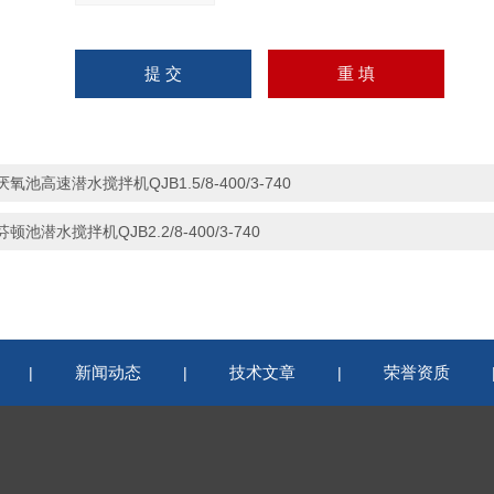
厌氧池高速潜水搅拌机QJB1.5/8-400/3-740
芬顿池潜水搅拌机QJB2.2/8-400/3-740
新闻动态
技术文章
荣誉资质
|
|
|