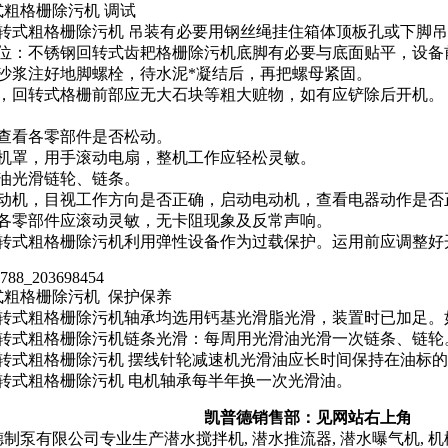
式粗格栅除污机 调试
回转式粗格栅除污机 吊装有必要用钢丝绳挂住箱体顶板孔或下脚
方位：不锈钢回转式齿耙格栅除污机底脚有必要与底面贴平，设备
泥沙浆注好地脚螺栓，待水泥*凝结后，再把螺母紧固。
前，回转式格栅前部应无大石块等粗大赃物，如有应铲除后开机。
前查看各零部件是否松动。
电机罩，用手滚动电扇，整机工作应轻松灵敏。
滑油光滑链轮、链条。
电动机，目视工作方向是否正确，启动电动机，查看电器动作是否
中各零部件应滚动灵敏，无卡阻现象及反常声响。
回转式粗格栅除污机利用弹性设备作为过载保护。运用前应调整好
式粗格栅除污机 保护保养
回转式粗格栅除污机轴承均选用钙基光滑脂光滑，装置时已加足。
回转式粗格栅除污机链条光滑：每周用光滑油光滑一次链条、链轮
回转式粗格栅除污机 摆线针轮减速机光滑油应长时间保持在油标
回转式粗格栅除污机 电机轴承每半年换一次光滑油。
于我们
凯普德销售部：见网站右上角
制泵有限公司专业生产潜水搅拌机, 潜水推流器, 潜水曝气机, 机械