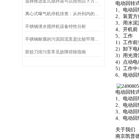
选择推进桨式搅拌器可以按照以下方面考虑
电动回转
1、电动
离心式曝气机停机排查：从外到内的逐层诊断逻辑
2、装置
3、用水
不锈钢潜水搅拌机设备特性分析
4、开机
5、工作
不锈钢耐腐的污泥回流泵是比较罕用到的一款污水、污泥回流装备
1）工作
2）卸下
双铰刀排污泵常见故障排除指南
3）用光
4）点动
5）工作
6、电动
电动回转
1、电动
2、电动
3、电动
4、电动
关
南京凯普德