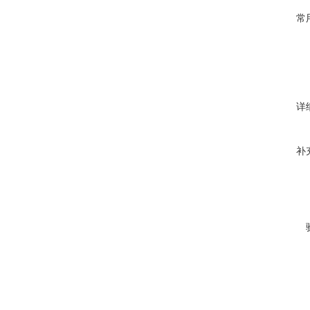
常
详
补