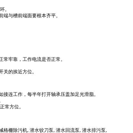
吊环。
前端与槽前端面要根本齐平。
正常牢靠，工作电流是否正常。
开关的挨近方位。
如接连工作，每半年打开轴承压盖加足光滑脂。
。
的正常方位。
格栅除污机, 潜水铰刀泵, 潜水回流泵, 潜水排污泵,