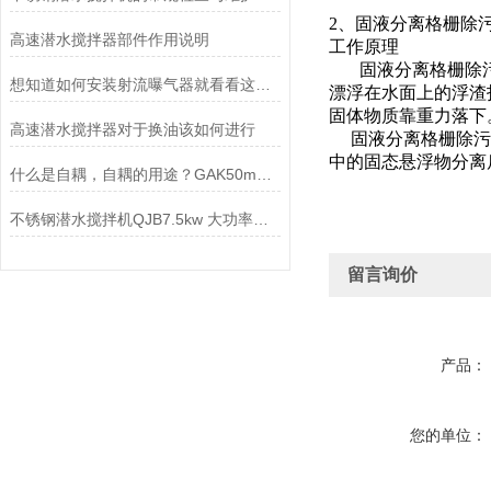
2、固液分离格栅除
高速潜水搅拌器部件作用说明
工作原理
固液分离格栅除污机
想知道如何安装射流曝气器就看看这些吧
漂浮在水面上的浮渣
固体物质靠重力落下
高速潜水搅拌器对于换油该如何进行
固液分离格栅除污机
中的固态悬浮物分离
什么是自耦，自耦的用途？GAK50mm-GAK500mm南京凯普德推荐
不锈钢潜水搅拌机QJB7.5kw 大功率用于化粪池、养殖场
留言询价
产品：
您的单位：