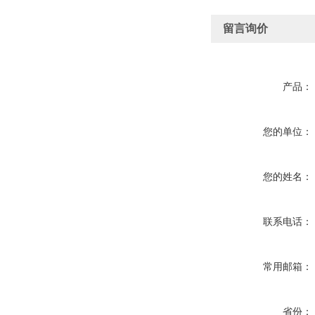
留言询价
产品：
您的单位：
您的姓名：
联系电话：
常用邮箱：
省份：