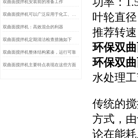
功率：1.
双曲面搅拌机安装前的准备工作
叶轮直径：
双曲面搅拌机可以广泛应用于化工、食品、制药、冶金等领域
双曲面搅拌机：高效混合的利器
推荐转速
双曲面搅拌机定期清洁检查措施如下
环保双曲面
双曲面搅拌机整体结构紧凑，运行可靠
环保双曲
双曲面搅拌机主要特点表现在这些方面
水处理工
传统的搅
方式，由
论在能耗