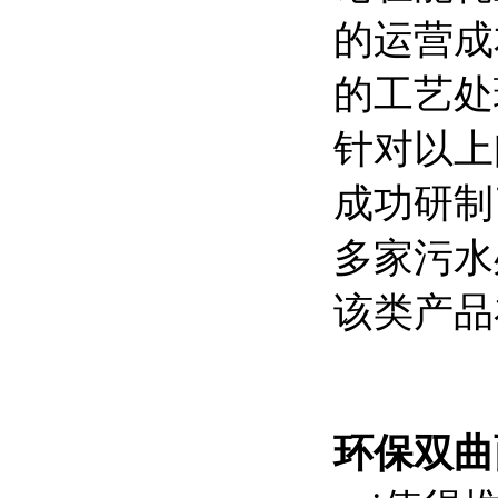
的运营成
的工艺处
针对以上
成功研制了
多家污水
该类产品
环保双曲