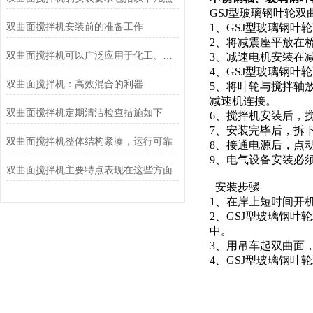
GSJ型玻璃钢叶轮双
双曲面搅拌机安装前的准备工作
1、GSJ型玻璃钢
2、将减震座平放在
双曲面搅拌机可以广泛应用于化工、食品、制药、冶金等领域
3、减速电机安装在
4、GSJ型玻璃钢
双曲面搅拌机：高效混合的利器
5、将叶轮与搅拌轴
减速机连接。
双曲面搅拌机定期清洁检查措施如下
6、搅拌机安装后，搅
7、安装完毕后，拆
双曲面搅拌机整体结构紧凑，运行可靠
8、接通电源后，点
9、电气设备安装必
双曲面搅拌机主要特点表现在这些方面
安装步骤
1、在岸上短时间开
2、GSJ型玻璃钢
中。
3、用吊车起双曲面
4、GSJ型玻璃钢