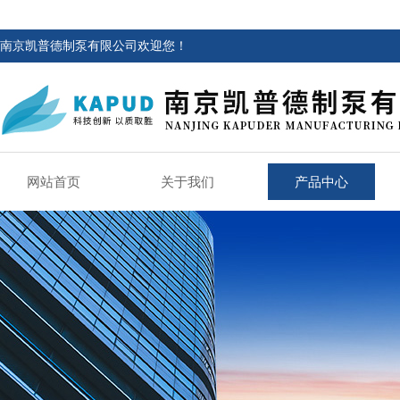
南京凯普德制泵有限公司欢迎您！
网站首页
关于我们
产品中心