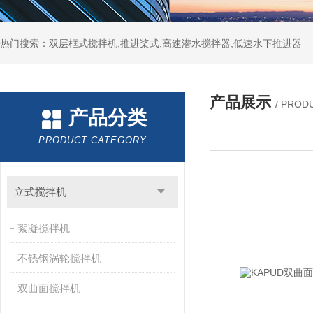
热门搜索：双层框式搅拌机,推进桨式,高速潜水搅拌器,低速水下推进器
产品展示
/ PROD
产品分类
PRODUCT CATEGORY
立式搅拌机
絮凝搅拌机
不锈钢涡轮搅拌机
双曲面搅拌机