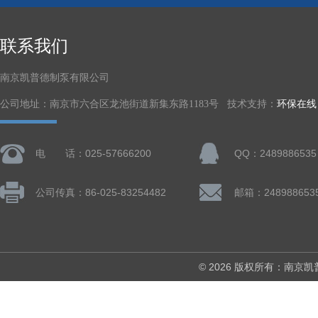
联系我们
南京凯普德制泵有限公司
公司地址：南京市六合区龙池街道新集东路1183号 技术支持：
环保在线
电 话：025-57666200
QQ：2489886535
公司传真：86-025-83254482
邮箱：248988653
© 2026 版权所有：南