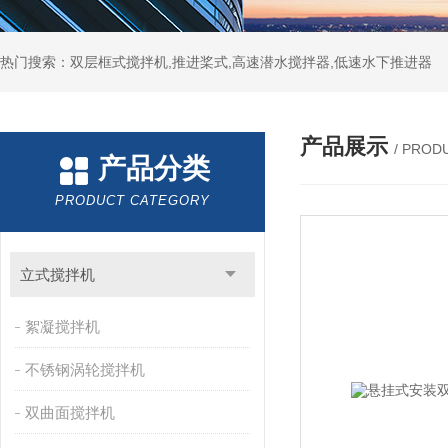
热门搜索：双层框式搅拌机,推进桨式,高速潜水搅拌器,低速水下推进器
产品展示
/ PROD
产品分类
PRODUCT CATEGORY
立式搅拌机
絮凝搅拌机
不锈钢涡轮搅拌机
双曲面搅拌机