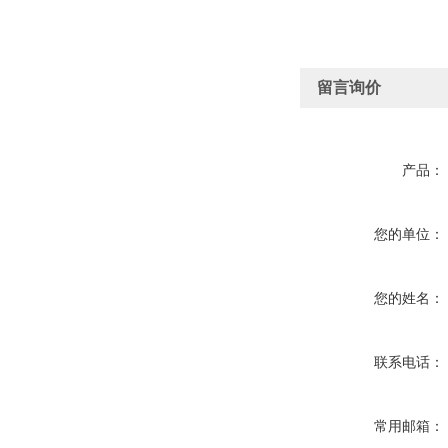
留言询价
产品：
您的单位：
您的姓名：
联系电话：
常用邮箱：