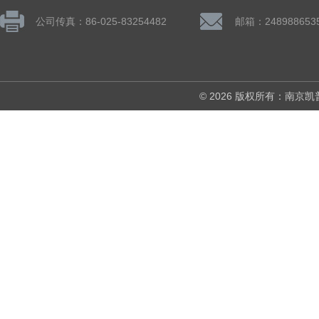
公司传真：86-025-83254482
邮箱：248988653
© 2026 版权所有：南