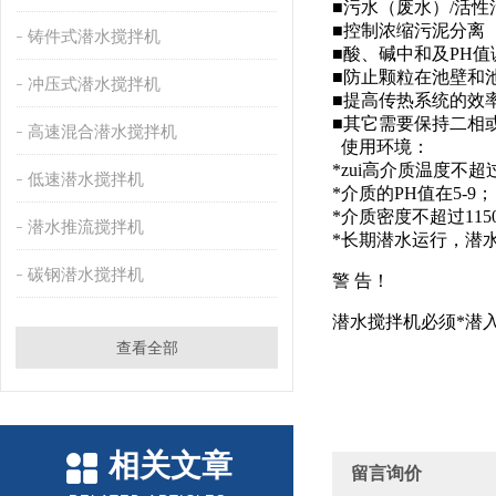
■污水（废水）/活性
■控制浓缩污泥分离
铸件式潜水搅拌机
■酸、碱中和及PH值
■防止颗粒在池壁和
冲压式潜水搅拌机
■提高传热系统的效
■其它需要保持二相
高速混合潜水搅拌机
使用环境：
*zui高介质温度不超
低速潜水搅拌机
*介质的PH值在5-9；
*介质密度不超过1150K
潜水推流搅拌机
*长期潜水运行，潜水
碳钢潜水搅拌机
警 告！
潜水搅拌机必须*潜
查看全部
相关文章
留言询价