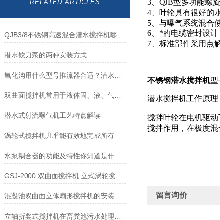
3、QJB型多功能
RELATED ARTICLES
4、叶轮具有很好的
5、与曝气系统混合
6、*的电缆密封设
QJB3/8不锈钢高速混合潜水搅拌机哪里生产的质量好？
7、标准部件采用点
潜水铰刀泵的两种安装方式
氧化沟用什么型号推流器合适？潜水推流器型号、参数、安装系统-南京凯普德
不锈钢潜水搅拌机
型
双曲面搅拌机常用于液体固、液、气混合的场合
潜水搅拌机工作原理
潜水式射流曝气机工艺特点解读
搅拌叶轮在电机驱动
搅拌作用，在极度混
涡轮式搅拌机几乎能有效地完成所有的搅拌操作
水泵耦合器的功能及特性你知道是什么么
GSJ-2000 双曲面搅拌机 立式涡轮搅拌器应用范围
留言询价
混凝池双曲面立体扇形搅拌机的安装可“半桥”可“全桥”,禁碰撞
立轴折桨式搅拌机在畜粪池污水处理中的应用和优势？