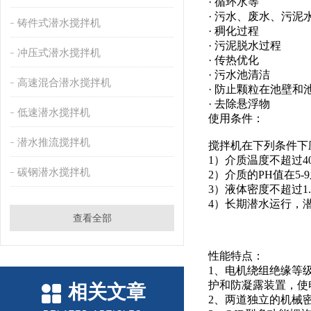
· 循环水等
· 污水、废水、污泥
铸件式潜水搅拌机
· 稠化过程
· 污泥脱水过程
冲压式潜水搅拌机
· 传热优化
· 污水池清洁
高速混合潜水搅拌机
· 防止颗粒在池壁和
· 去除悬浮物
低速潜水搅拌机
使用条件：
潜水推流搅拌机
搅拌机在下列条件下
1）介质温度不超过4
碳钢潜水搅拌机
2）介质的PH值在5-
3）液体密度不超过1.
4）长期潜水运行，潜
查看全部
性能特点：
1、电机绕组绝缘等
护和防凝露装置，使
相关文章
2、两道独立的机械