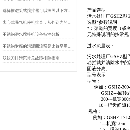
产品选型：
选择推进桨式搅拌器可以按照以下方面考虑
污水处理厂GSHZ
选型*参数说明
离心式曝气机停机排查：从外到内的逐层诊断逻辑
*：渠道的宽度（或
不锈钢潜水搅拌机设备特性分析
无特殊说明的按常规：
过水流量表：
不锈钢耐腐的污泥回流泵是比较罕用到的一款污水、污泥回流装备
污水处理厂GSHZ
双铰刀排污泵常见故障排除指南
动拦截并清除水中的
固液分离。
型号表示：
型号：
例如：GSHZ-300
GSHZ---回转
300---机宽300
10---耙齿间隙1
规格：
例如：GSHZ-1×1.8-
1---机宽1.0m
1.8---渠深1.8m