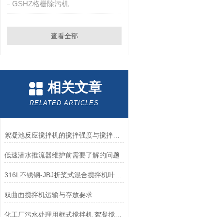
GSHZ格栅除污机
查看全部
相关文章
RELATED ARTICLES
絮凝池反应搅拌机的搅拌强度与搅拌时间是决定絮凝效果的关键
低速潜水推流器维护前需要了解的问题
316L不锈钢-JBJ折桨式混合搅拌机叶桨直径一般是多少？
双曲面搅拌机运输与存放要求
化工厂污水处理用框式搅拌机 絮凝搅拌机 环保污水加药处理设备