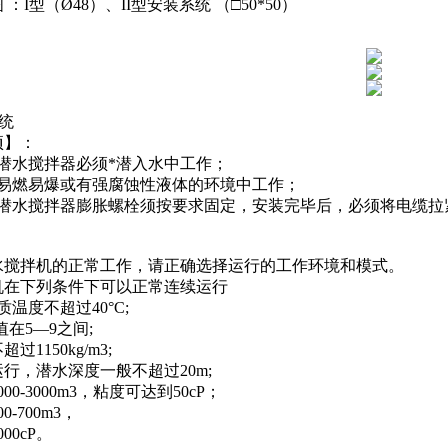
：I型（Ø48）、II型安装系统 （□50*50）
系统
项】：
潜水搅拌器必须*潜入水中工作；
在易燃易爆或有强腐蚀性液体的环境中工作；
钢潜水搅拌器膨胀螺栓须按要求固定，安装完毕后，必须将电缆拉
：
水搅拌机的正常工作，请正确选择运行的工作环境和模式。
机在下列条件下可以正常连续运行
质温度不超过40°C;
值在5—9之间;
过1150kg/m3;
行，潜水深度一般不超过20m;
00-3000m3，粘度可达到50cP；
0-700m3，
00cP。