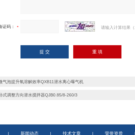
验证码：
请输入计算结果（
微气泡提升氧溶解效率QXB11潜水离心曝气机
卧式调整方向潜水搅拌器QJB0.85/8-260/3
新闻动态
技术文章
荣誉资质
|
|
|