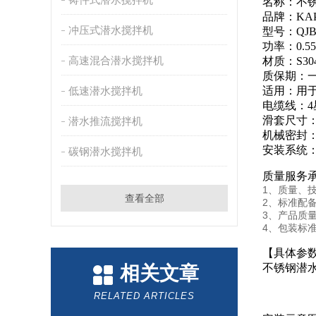
名称：不
品牌：KA
冲压式潜水搅拌机
型号：QJB0.
功率：0.5
高速混合潜水搅拌机
材质：S3
质保期：
低速潜水搅拌机
适用：用
电缆线：4
滑套尺寸：
潜水推流搅拌机
机械密封
安装系统：I
碳钢潜水搅拌机
质量服务承诺
1、质量、
查看全部
2、标准配
3、产品质
4、包装标
【具体参
不锈钢潜
相关文章
RELATED ARTICLES