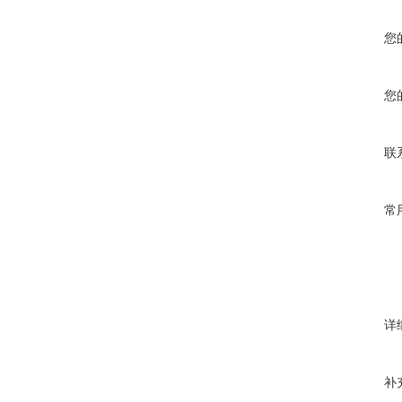
您
您
联
常
详
补