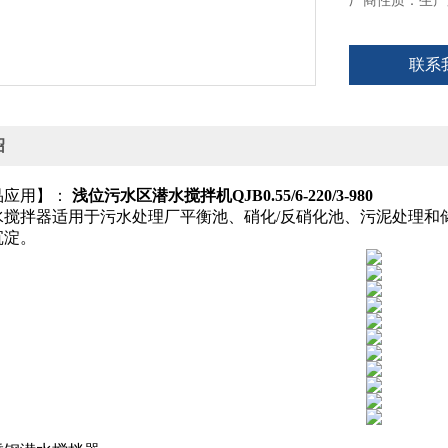
厂商性质：生产
联系
绍
品应用】：
浅位污水区潜水搅拌机QJB0.55/6-220/3-980
水搅拌器适用于污水处理厂平衡池、硝化/反硝化池、污泥处理和
沉淀。