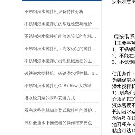
安装示意图 
不锈钢潜水搅拌机设备特性分析
不锈钢潜水搅拌机的常规检查与维护
不锈钢潜水搅拌机能够以较低的能耗实现高强度的搅拌和混合
II型安装
【主要事
不锈钢潜水搅拌机：高效稳定的搅拌产品
1、不锈钢
2、不能
不锈钢潜水搅拌机出现机械磨损的主要原因
3、不锈
铸铁潜水搅拌机、碳钢潜水搅拌机、304不锈钢潜水搅拌机哪个好？如何区别
使用条件
为确保潜
不锈钢潜水搅拌机QJB7.5kw 大功率用于化粪池、养殖场
潜水搅拌
1）耐高介
潜水铰刀泵的两种安装方式
介质的PH
液体密度不超
看完这些你就知道桨式搅拌机的维护方法是什么了
长期潜水运
池容积在10
浅析低速水下推进器的操作维护要点
池容积在50
粘度可达10