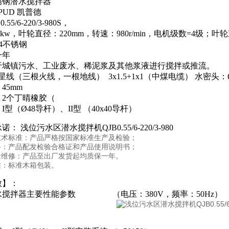
锈钢潜水搅拌器
PUD 凯普德
55/6-220/3-980S，
5kw，叶轮直径：220mm，转速：980r/min，电机级数=4级；
04不锈钢
一年
于城镇污水、工业废水、稀泥浆及其他浆液进行搅拌或推流。
星线（三根火线，一根地线） 3x1.5+1x1（中煤电缆） 水密头：Ø
45mm
：2个丁晴橡胶（
型（Ø48导杆）、II型 （40x40导杆）
： 浅位污水区潜水搅拌机QJB0.55/6-220/3-980
技术标准：产品严格按国家标准生产及检验；
备：产品配发检验合格证和产品使用说明书；
量维修：产品至出厂发货起均质保一年。
准：标准木箱包装。
数】：
水搅拌器主要性能参数 （电压：380V，频率：50Hz）