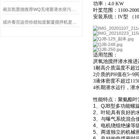
功率：4.0 KW
南京凯普德推荐WQ无堵塞潜水排污泵，大流量、高扬程选型条件和注意事项
叶桨范围：1100-200
安装系统：IV型 （10
或许看完这些你就知道絮凝搅拌机是如何运行的
适用范围：
厌氧池搅拌潜水推进
1耐高介质温度不超过4
2介质的PH值在5~9
3液体密度不超过1150
4长期潜水运行，潜水
性能特点：聚氨酯叶桨污水推
1、QJB型多功能
2、叶轮具有良好的
3、与曝气系统混合
4、电机绕组绝缘等
5、两道独立的机械
6、良好的电缆密封