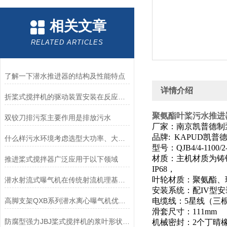
相关文章
RELATED ARTICLES
了解一下潜水推进器的结构及性能特点
详情介绍
折桨式搅拌机的驱动装置安装在反应池的顶部
聚氨酯叶桨污水推进器QJB
双铰刀排污泵主要作用是排放污水
厂家：南京凯普德制
品牌: KAPUD凯普
什么样污水环境考虑选型大功率、大推力不锈钢搅拌机？
型号：QJB4/4-1100/2-6
材质：主机材质为铸铁，
推进桨式搅拌器广泛应用于以下领域
IP68，
叶轮材质：聚氨酯、
潜水射流式曝气机在传统射流机理基础上融合了先进的散流技术
安装系统：配IV型安
高脚支架QXB系列潜水离心曝气机优势-南京凯普德
电缆线：5星线（三根火
滑套尺寸：111mm
防腐型强力JBJ桨式搅拌机的浆叶形状支持多种可选
机械密封：2个丁晴