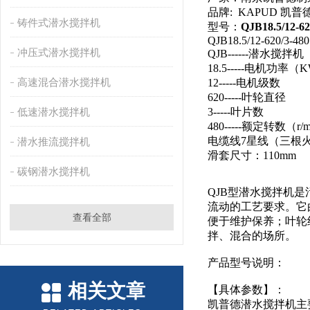
品牌: KAPUD 凯普
铸件式潜水搅拌机
型号：
QJB18.5/12-62
QJB18.5/12-620/3-480
冲压式潜水搅拌机
QJB------潜水
18.5-----电机功率（
高速混合潜水搅拌机
12-----电机级数
620-----叶轮直径
低速潜水搅拌机
3-----叶片数
480-----额定转数（r/m
电缆线7星线（三根
潜水推流搅拌机
滑套尺寸：110mm
碳钢潜水搅拌机
QJB型潜水搅拌机
流动的工艺要求。它
查看全部
便于维护保养；叶轮
拌、混合的场所。
产品型号说明：
相关文章
【具体参数】：
凯普德潜水搅拌机主