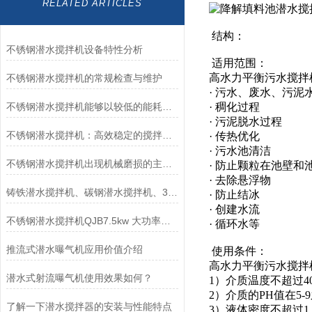
RELATED ARTICLES
结构：
不锈钢潜水搅拌机设备特性分析
适用范围：
高水力平衡污水搅拌
不锈钢潜水搅拌机的常规检查与维护
· 污水、废水、污泥
不锈钢潜水搅拌机能够以较低的能耗实现高强度的搅拌和混合
· 稠化过程
· 污泥脱水过程
不锈钢潜水搅拌机：高效稳定的搅拌产品
· 传热优化
· 污水池清洁
不锈钢潜水搅拌机出现机械磨损的主要原因
· 防止颗粒在池壁和
· 去除悬浮物
铸铁潜水搅拌机、碳钢潜水搅拌机、304不锈钢潜水搅拌机哪个好？如何区别
· 防止结冰
· 创建水流
不锈钢潜水搅拌机QJB7.5kw 大功率用于化粪池、养殖场
· 循环水等
推流式潜水曝气机应用价值介绍
使用条件：
高水力平衡污水搅拌
潜水式射流曝气机使用效果如何？
1）介质温度不超过4
2）介质的PH值在5-
了解一下潜水搅拌器的安装与性能特点
3）液体密度不超过1.