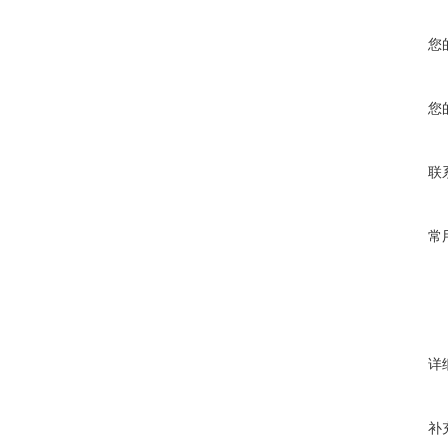
您
您
联
常
详
补