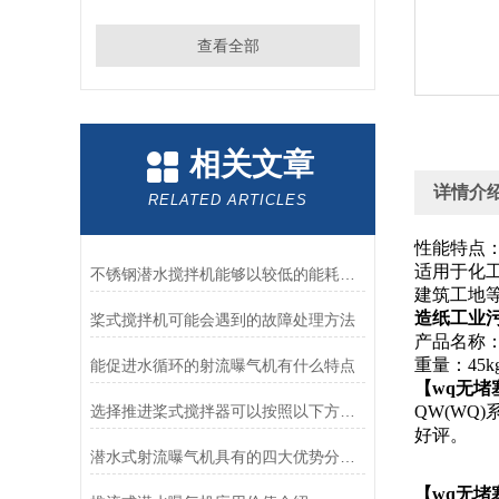
查看全部
相关文章
详情介
RELATED ARTICLES
性能特点
适用于化
不锈钢潜水搅拌机能够以较低的能耗实现高强度的搅拌和混合
建筑工地
造纸工业污
桨式搅拌机可能会遇到的故障处理方法
产品名称：
重量：45k
能促进水循环的射流曝气机有什么特点
【wq无
选择推进桨式搅拌器可以按照以下方面考虑
QW(W
好评。
潜水式射流曝气机具有的四大优势分别是什么？
【wq无