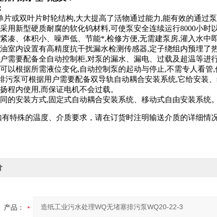
：
的单片或双叶片时轮结构,大大提高了活物通过能力,能有效的通过
封采用新型硬质耐腐的软化钨材料,可使泵安全连续运行8000小时
构紧凑、体积小、噪声低、节能*,检修方便,无需建泵房,灌入水中
封油室内设置有高精度抗干扰漏水检测传感器,定子绕组内预埋了
用户需要配备全自动控制柜,对泵的漏水、漏电、过载及超温等进
关可以根据所需液位变化,自动控制泵的起动与停止,不需专人看管
列排污泵可根据用户需要配备双导轨自动耦合安装系统,它给安装
全扬程内使用,而保证电机不会过载。
不同的安装方式,固定式自动耦合安装系统、移动式自由安装系统
如有特殊的温度、介质要求，请在订货时注明输送介质的详细情
价
产品：