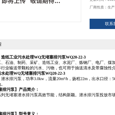
厂商性质：生产
联系
绍
：
造纸工业污水处理WQ无堵塞排污泵WQ20-22-3
工、石油、制药、采矿、造纸工业、水泥厂、炼钢厂、电厂、煤
等行业输送带颗粒的污水、污物，也可用于抽送清水及带腐蚀性
水处理WQ无堵塞排污泵WQ20-22-3
潜水排污泵，功率3.0kw，流量20m³/h，扬程22m，出水口径：5
g。
堵塞排污泵】产品简介：
Q)系列无堵塞潜水排污泵高效节能，结构新颖。潜水排污泵投放市
堵塞排污泵】型号意义：