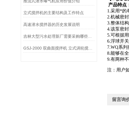
推流式潜水曝气机应用价值介绍
产品特点
1.采用*
立式搅拌机的主要结构及工作特点
2.机械密
3.整体结
高速潜水搅拌器的历史发展说明
4.该泵密
5.可根据
吉林大型污水处理新厂需要采购哪些设备？安装有哪些指导注意事项？
6.浮球开
7.WQ系
GSJ-2000 双曲面搅拌机 立式涡轮搅拌器应用范围
8.能够在
9.有两种
注：用户
留言询