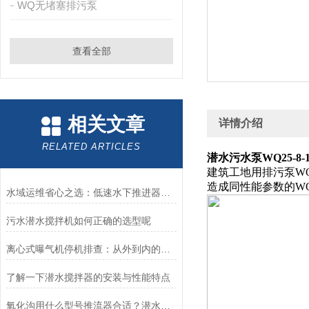
WQ无堵塞排污泵
查看全部
相关文章
详情介绍
RELATED ARTICLES
潜水污水泵WQ25-8-
建筑工地用排污泵WQ2
造成同性能参数的WQ
水域运维省心之选：低速水下推进器的简易维护之道
污水潜水搅拌机如何正确的选型呢
离心式曝气机停机排查：从外到内的逐层诊断逻辑
了解一下潜水搅拌器的安装与性能特点
氧化沟用什么型号推流器合适？潜水推流器型号、参数、安装系统-南京凯普德