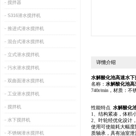
搅拌器
S316潜水搅拌机
推进式潜水搅拌机
混合式潜水搅拌机
立式潜水搅拌机
详情介绍
污水潜水搅拌机
水解酸化池高速水下搅拌机Q
双曲面潜水搅拌机
名称：
水解酸化池高
740r/min，材
工业潜水搅拌机
搅拌机
性能特点
水解酸化池高
1、结构紧凑，体积
水下搅拌机
2、叶轮经优化设计
使用可使能耗大幅度
不锈钢潜水搅拌机
质轴承，具有油室泄