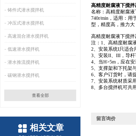
高精度耐腐液下搅拌器QJB1
铸件式潜水搅拌机
名称：高精度耐腐液下搅
740r/min，
冲压式潜水搅拌机
型，精度高，推力大
高速混合潜水搅拌机
高精度耐腐液下搅拌
注：1、高精度耐腐
低速潜水搅拌机
2、安装系统I只适合用
3、安装II、III，
4、当H>5m，应在安
潜水推流搅拌机
5、支撑架和下托架
6、客户订货时，请
碳钢潜水搅拌机
7、安装系统材质采
8、多台搅拌机可共
查看全部
留言询价
相关文章