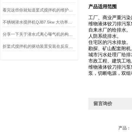
产品适用范围
看完这些你就知道桨式搅拌机的维护方法是什么了
工厂、商业严重污染
不锈钢潜水搅拌机QJB7.5kw 大功率用于化粪池、养殖场
维物液体铰刀排污泵M
自来水厂的给排水。
分享一下关于潜水式离心曝气机的构造及工作过程
人防系统排水。
住宅区的污水排放。
折桨式搅拌机的驱动装置安装在反应池的顶部
勘探、矿山配套附机
城市污水处理厂给排
市政工程、建筑工地
维物液体铰刀排污泵
泵，切断电源，双组
留言询价
产品：