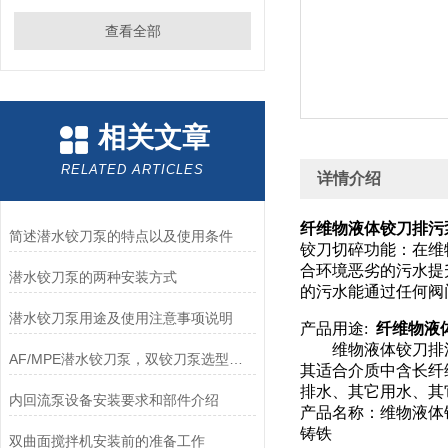
查看全部
相关文章
RELATED ARTICLES
详情介绍
纤维物液体铰刀排污泵M
简述潜水铰刀泵的特点以及使用条件
铰刀切碎功能：在维
合环境恶劣的污水提
潜水铰刀泵的两种安装方式
的污水能通过任何阀
潜水铰刀泵用途及使用注意事项说明
产品用途:
纤维物液体
维物液体铰刀排污泵
AF/MPE潜水铰刀泵，双铰刀泵选型、技术参数、功率表，南京凯普德
其适合介质中含长纤
排水、其它用水、其
内回流泵设备安装要求和部件介绍
产品名称：维物液体铰刀排
铸铁
双曲面搅拌机安装前的准备工作