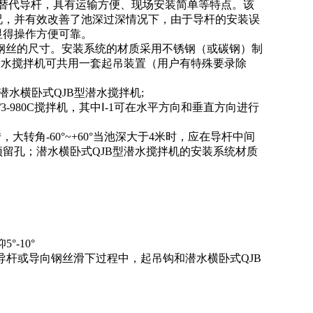
替代导杆，具有运输方便、现场安装简单等特点。该
况，并有效改善了池深过深情况下，由于导杆的安装误
显得操作方便可靠。
丝的尺寸。安装系统的材质采用不锈钢（或碳钢）制
潜水搅拌机可共用一套起吊装置（用户有特殊要录除
水横卧式QJB型潜水搅拌机;
-260/3-980C搅拌机，其中Ⅰ-1可在水平方向和垂直方向进行
转角-60°~+60°当池深大于4米时，应在导杆中间
留孔；潜水横卧式QJB型潜水搅拌机的安装系统材质
-10°
导杆或导向钢丝滑下过程中，起吊钩和潜水横卧式QJB