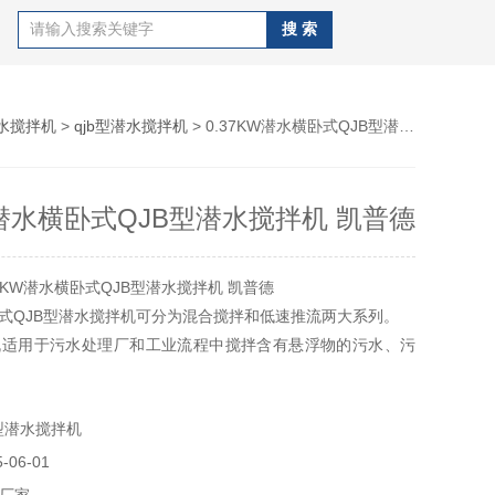
水搅拌机
>
qjb型潜水搅拌机
> 0.37KW潜水横卧式QJB型潜水搅拌机 凯普德
W潜水横卧式QJB型潜水搅拌机 凯普德
7KW潜水横卧式QJB型潜水搅拌机 凯普德
卧式QJB型潜水搅拌机可分为混合搅拌和低速推流两大系列。
机适用于污水处理厂和工业流程中搅拌含有悬浮物的污水、污
业过程液体等，创建水流，加强搅拌功能，防止污泥沉淀及产
不低于0.1m/s。
型潜水搅拌机
06-01