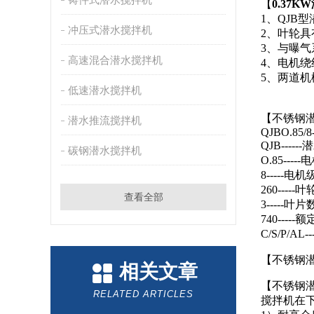
【
0.37
1、QJB
冲压式潜水搅拌机
2、叶轮
3、与曝
高速混合潜水搅拌机
4、电机绕
5、两道
低速潜水搅拌机
【不锈钢潜
潜水推流搅拌机
QJBO.85/8-
QJB--
碳钢潜水搅拌机
O.85---
8-----电
260-----
查看全部
3-----叶片
740-----
C/S/P/
【不锈钢
相关文章
【不锈钢潜
RELATED ARTICLES
搅拌机在