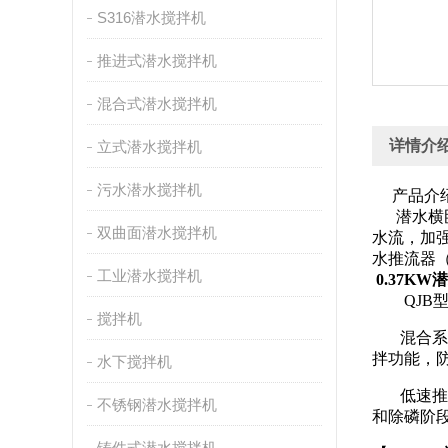
S316潜水搅拌机
推进式潜水搅拌机
混合式潜水搅拌机
详情介
立式潜水搅拌机
污水潜水搅拌机
产
潜水横卧
双曲面潜水搅拌机
水流，加
水推流器（
工业潜水搅拌机
0.37K
QJB型
搅拌机
混合系列
拌功能，防
水下搅拌机
低速推流
不锈钢潜水搅拌机
和除磷阶
铸件式潜水搅拌机