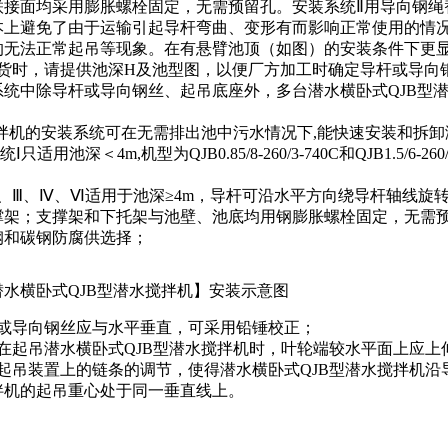
联接面均采用膨胀螺栓固定，无需预留孔。安装系统Ⅱ用导向钢绳
本上避免了由于运输引起导杆弯曲、变形有而影响正常使用的情
的无法正常起吊等现象。在有悬臂池顶（如图）的安装条件下更
时，请提供池深H及池型图，以便厂方加工时确定导杆或导向钢
系统中除导杆或导向钢丝、起吊底座外，多台潜水横卧式QJB型
拌机的安装系统可在无需排出池中污水情况下,能快速安装和拆卸潜
适用池深＜4m,机型为QJB0.85/8-260/3-740C和QJB1.5/6
、Ⅲ、Ⅳ、Ⅵ适用于池深≥4m，导杆可沿水平方向绕导杆轴线旋转，大
撑架；支撑架和下托架与池壁、池底均用钢膨胀螺栓固定，无需预
钢和碳钢防腐供选择；
潜水横卧式QJB型潜水搅拌机】安装示意图
或导向钢丝应与水平垂直，可采用铅锤校正；
起吊潜水横卧式QJB型潜水搅拌机时，叶轮端较水平面上应上仰5°
起吊装置上的链条的调节，使得潜水横卧式QJB型潜水搅拌机沿
拌机的起吊重心处于同一垂直线上。