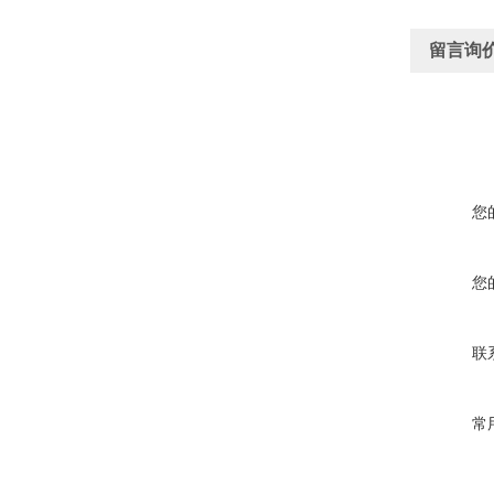
留言询
您
您
联
常