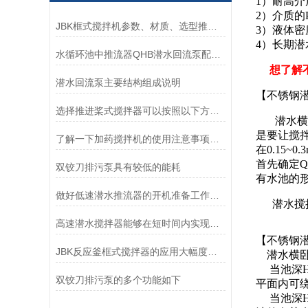
1）耐高介
2）介质的
JBK框式搅拌机参数、材质、选型推荐-南京凯普德
3）液体密度
4）长期潜
水循环池中推流器QHB潜水回流泵配套使用的妙处
想了解
潜水回流泵主要结构组成说明
【不锈钢
选择推进桨式搅拌器可以按照以下方面考虑
潜水横卧
是要让搅
了解一下加药搅拌机的使用注意事项是什么吧
在0.15~
首先确定
双铰刀排污泵具有较低的能耗
有水池的
做好低速潜水推流器的开机准备工作很重要
潜水搅拌
高速潜水搅拌器能够在短时间内实现高强度的搅拌和混合
【不锈钢
JBK反应釜框式搅拌器的应用大幅度提高了药剂的使用效率
潜水横卧
当池深H
双铰刀排污泵的多个功能如下
平面内可
当池深H