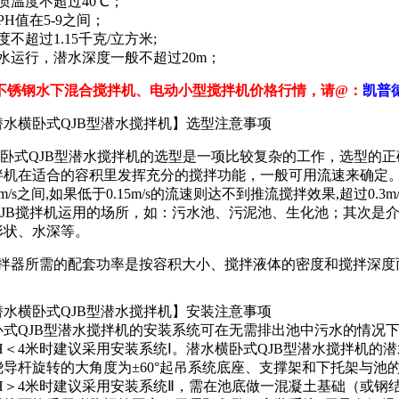
质温度不超过40℃；
PH值在5-9之间；
不超过1.15千克/立方米;
水运行，潜水深度一般不超过20m；
不锈钢水下混合搅拌机、电动小型搅拌机价格行情，请@：
凯普
潜水横卧式QJB型潜水搅拌机】选型注意事项
式QJB型潜水搅拌机的选型是一项比较复杂的工作，选型的正
拌机在适合的容积里发挥充分的搅拌功能，一般可用流速来确定
0.3m/s之间,如果低于0.15m/s的流速则达不到推流搅拌效果,超
QJB搅拌机运用的场所，如：污水池、污泥池、生化池；其次是
形状、水深等。
器所需的配套功率是按容积大小、搅拌液体的密度和搅拌深度
潜水横卧式QJB型潜水搅拌机】安装注意事项
式QJB型潜水搅拌机的安装系统可在无需排出池中污水的情况下
＜4米时建议采用安装系统Ⅰ。潜水横卧式QJB型潜水搅拌机的
绕导杆旋转的大角度为±60°起吊系统底座、支撑架和下托架与池
＞4米时建议采用安装系统Ⅱ，需在池底做一混凝土基础（或钢