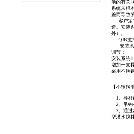
池的有关
系统从根
差而导致
客户定货
造。安装
外）。
QJB搅
安装系统Ⅰ只
调节；
安装系统Ⅱ
增加一支
采用不锈
【不锈钢
1、导杆
2、吊钩在
3、通过
型潜水搅