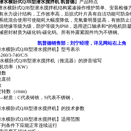
KW潜水横卧式QJB型潜水搅拌机 凯普德
】产品特点
型潜水横卧式QJB型潜水搅拌机结构紧凑操作维护简单、安装检修
具有水力设计结构，工作效率高，后掠式叶片具有自洁功能可防杂
气系统混合使用可使能耗大幅度降低，充氧量明显提高，有效防止
组绝缘等级为级，防护等级为IP68，选用进口轴承和*的电机
机械密封材质为碳化钨-碳化钨。所有外露紧固件均为不锈钢。
凯普德销售部：刘宁经理，详见网站右上角
水横卧式QJB型潜水搅拌机】型号表示
260/3-740/C/S
----潜水横卧式QJB型潜水搅拌机（推流器）的拼音缩写
--电机功率（KW）
机级数
叶轮直径
数
额定转数（r/min)
AL-----材质：C代表铸铁，S代表不锈钢，
潜水横卧式QJB型潜水搅拌机】的技术参数
水横卧式QJB型潜水搅拌机】适用范围
下列条件下应能正常连续运行