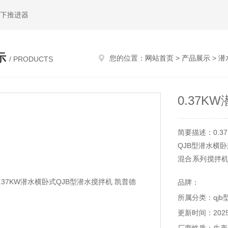
水下推进器
示
您的位置：
网站首页
>
产品展示
>
潜
/ PRODUCTS
0.37K
简要描述：0.3
QJB型潜水横
混合系列搅拌
泥混合液、工
品牌：
生死角，沟内流速
所属分类：qjb
更新时间：2025-