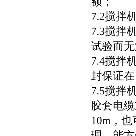
额；
7.2搅
7.3搅
试验而无
7.4搅
封保证在
7.5搅拌
胶套电缆
10m，
理，能方