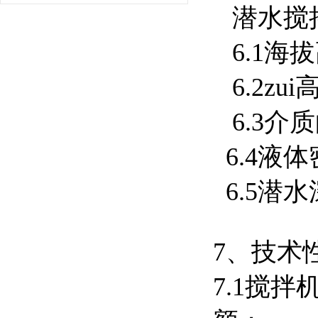
潜水搅
6.1海拔
6.2zu
6.3介质
6.4液体
6.5潜
7、技术
7.1搅