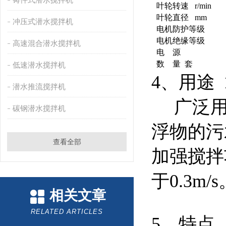
叶轮转速 r/min
叶轮直径 mm
冲压式潜水搅拌机
电机防护等级
电机绝缘等级
高速混合潜水搅拌机
电 源
数 量 套
低速潜水搅拌机
4、用途
潜水推流搅拌机
广泛用
碳钢潜水搅拌机
浮物的污
查看全部
加强搅拌
于0.3m/s
相关文章
RELATED ARTICLES
5、特点