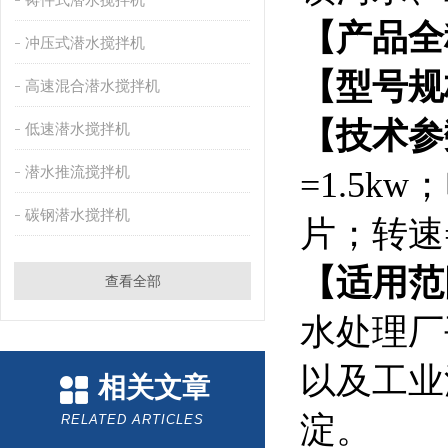
【产品全
冲压式潜水搅拌机
【型号规
高速混合潜水搅拌机
【技术参
低速潜水搅拌机
潜水推流搅拌机
=1.5k
碳钢潜水搅拌机
片；转速=9
【适用范
查看全部
水处理厂
以及工业
相关文章
淀。
RELATED ARTICLES