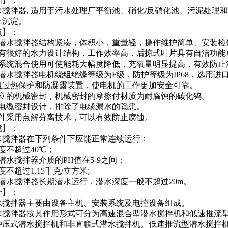
水搅拌器, 适用于污水处理厂平衡池、硝化/反硝化池、污泥处理
止沉淀。
点】：
沟潜水搅拌器结构紧凑，体积小，重量轻，操作维护简单、安装检
具有很好的水力设计结构，工作效率高，后掠式叶片具有自洁功能
气系统混合使用可使能耗大幅度降低，充氧量明显提高，有效防止
潜水搅拌器电机绕组绝缘等级为F级，防护等级为IP68，选用
组过热保护和防凝露装置，使电机的工作更加安全可靠。
独立的机械密封，机械密封的摩擦付材质为耐腐蚀的碳化钨。
的电缆密封设计，排除了电缆漏水的隐患。
部件采用点解分离技术，可以有效防止腐蚀。
境】：
水搅拌器在下列条件下应能正常连续运行：
度不超过40℃；
潜水搅拌器介质的PH值在5-9之间；
不超过1.15千克/立方米;
潜水搅拌器长期潜水运行，潜水深度一般不超过20m。
介】：
水搅拌器主要由设备主机、安装系统及电控设备组成。
水搅拌器按其作用形式可分为高速混合型潜水搅拌机和低速推流
冲压式潜水搅拌机和非直联式潜水搅拌机。低速推流型潜水搅拌