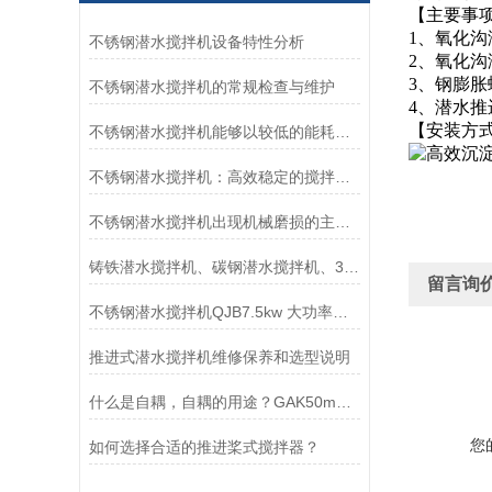
【主要事
1、氧化沟
不锈钢潜水搅拌机设备特性分析
2、氧化
3、钢膨
不锈钢潜水搅拌机的常规检查与维护
4、潜水
【安装方式】
不锈钢潜水搅拌机能够以较低的能耗实现高强度的搅拌和混合
不锈钢潜水搅拌机：高效稳定的搅拌产品
不锈钢潜水搅拌机出现机械磨损的主要原因
铸铁潜水搅拌机、碳钢潜水搅拌机、304不锈钢潜水搅拌机哪个好？如何区别
留言询
不锈钢潜水搅拌机QJB7.5kw 大功率用于化粪池、养殖场
推进式潜水搅拌机维修保养和选型说明
什么是自耦，自耦的用途？GAK50mm-GAK500mm南京凯普德推荐
您
如何选择合适的推进桨式搅拌器？