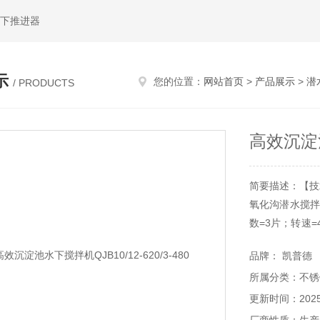
水下推进器
示
您的位置：
网站首页
>
产品展示
>
潜
/ PRODUCTS
高效沉淀池水
简要描述：【技术
氧化沟潜水搅拌器
数=3片；转速=
稀泥浆及其他浆
品牌： 凯普德
所属分类：不锈
更新时间：2025-