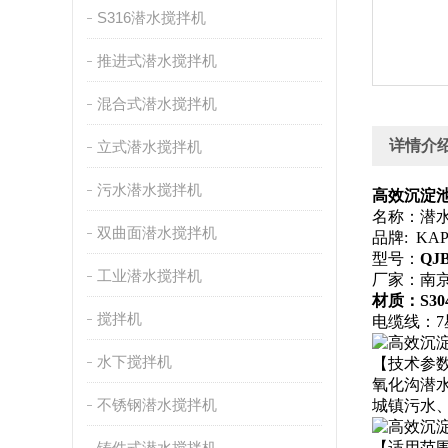
S316潜水搅拌机
推进式潜水搅拌机
混合式潜水搅拌机
详情介
立式潜水搅拌机
污水潜水搅拌机
高效沉淀池水下
名称：潜
双曲面潜水搅拌机
品牌: KA
型号：
QJB
工业潜水搅拌机
厂家：南
材质：S3
搅拌机
电缆线：7
水下搅拌机
【技术参
氧化沟潜水
不锈钢潜水搅拌机
城镇污水
铸件式潜水搅拌机
【适用范