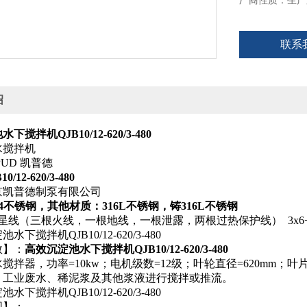
厂商性质：生产
联系
绍
搅拌机QJB10/12-620/3-480
水搅拌机
PUD 凯普德
10/12-620/3-480
京凯普德制泵有限公司
04不锈钢，其他材质：316L不锈钢，铸316L不锈钢
星线（三根火线，一根地线，一根泄露，两根过热保护线） 3x6+1x4
数】：
高效沉淀池水下搅拌机QJB10/12-620/3-480
搅拌器，功率=10kw；电机级数=12级；叶轮直径=620mm；叶片
、工业废水、稀泥浆及其他浆液进行搅拌或推流。
围】：