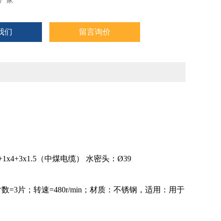
厂家
我们
留言询价
+3x1.5（中煤电缆） 水密头：Ø39
数=3片；转速=480r/min；材质：不锈钢，适用：用于