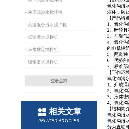
氧化沟潜
液体，防
冲压式潜水搅拌机
【产品特
1、氧化
高速混合潜水搅拌机
2、叶轮
3、与曝
低速潜水搅拌机
4、氧化沟
的电机绕
潜水推流搅拌机
5、两道
6、优势
碳钢潜水搅拌机
7、标准
【工作环
氧化沟潜
查看全部
1、介质温
2、氧化沟
3、液体密度
4、氧化沟
【结构简
相关文章
氧化沟潜
氧化沟潜
RELATED ARTICLES
分为直联