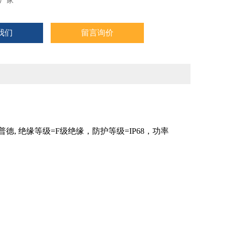
厂家
我们
留言询价
德, 绝缘等级=F级绝缘，防护等级=IP68，功率
；