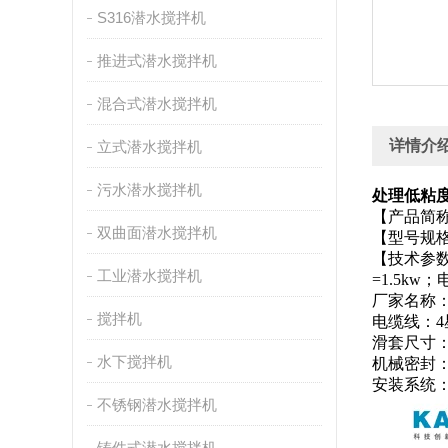
S316潜水搅拌机
推进式潜水搅拌机
混合式潜水搅拌机
详情介
立式潜水搅拌机
污水潜水搅拌机
处理低粘度污水
【产品简
双曲面潜水搅拌机
【型号规格】：
【技术参数
工业潜水搅拌机
=1.5kw
厂家名称
搅拌机
电缆线：4
滑套尺寸：
水下搅拌机
机械密封：
安装系统：
不锈钢潜水搅拌机
铸件式潜水搅拌机