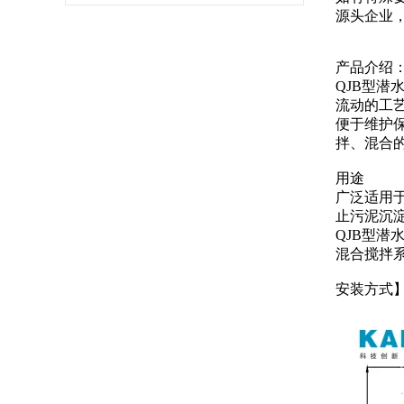
源头企业
产品介绍
QJB型
流动的工
便于维护
拌、混合
用途
广泛适用
止污泥沉
QJB型
混合搅拌
安装方式】：