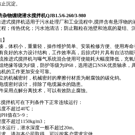
防止沉淀。
防杂物缠绕潜水搅拌机QJB1.5/6-260/3-980
推进式搅拌机适用于污水处理厂和工业流程中,搅拌含有悬浮物的
过程；传热优化；污水池清洁；防止颗粒在池壁和池底的凝结、
点】
紧凑，体积小，重量轻，操作维护简单、安装检修方便、使用寿命
具有良好的水力设计结构，工作效率高，后掠式叶片具有自洁功能
混流推进式搅拌机与曝气系统混合使用可使能耗大幅度降低，充氧
组绝缘等级为F级，防护等级为IP68，选用进口NSK优质轴承
电机的工作更加安全可靠。
独立的机械密封，机械密封的摩擦付材质为耐腐蚀的碳化钨。
的电缆密封设计，排除了电缆漏水的隐患。
部件采用点解分离技术，可以有效防止腐蚀。
潜水搅拌机可在下列条件下正常连续运行：
温度不超过40℃；
PH值在5~9；
度不超过1150kg/m3；
潜水运行，潜水深度一般不超过20m。
要求，请与本公司取得。可以按客户需求定做。