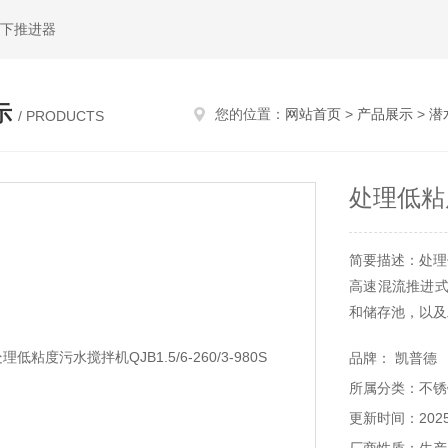
水下推进器
示
您的位置：
网站首页
>
产品展示
>
潜
/ PRODUCTS
处理低粘度污
简要描述：处理低粘
高速混流推进式
和储存池，以及
电压=380V，
品牌： 凯普德
级绝缘，防护等
所属分类：不锈
=260mm；叶片
更新时间：2025-