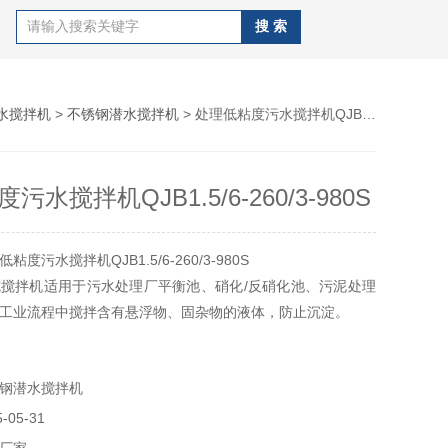
水搅拌机
>
不锈钢潜水搅拌机
> 处理低粘度污水搅拌机QJB1.5/6-260/3-980S
水搅拌机QJB1.5/6-260/3-980S
度污水搅拌机QJB1.5/6-260/3-980S
搅拌机适用于污水处理厂平衡池、硝化/反硝化池、污泥处理
工业流程中搅拌含有悬浮物、固杂物的液体，防止沉淀。
电缆线=标配10米水密电缆，品牌=KAPUD凯普德, 绝缘等级=F
级=IP68，功率=1.5kw；电机级数=6级；叶轮直径
钢潜水搅拌机
数=3片；转速=980r/min；
05-31