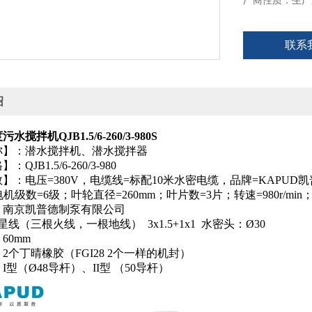
厂商性质：生产
联系
绍
搅拌机QJB1.5/6-260/3-980S
称】：潜水搅拌机、潜水搅拌器
QJB1.5/6-260/3-980
】：电压=380V，电缆线=标配10米水密电缆，品牌=KAPUD凯普
；电机级数=6级；叶轮直径=260mm；叶片数=3片；转速=980r/min
：南京凯普德制泵有限公司
星线（三根火线，一根地线） 3x1.5+1x1 水密头：Ø30
60mm
2个丁晴橡胶（FGI28 2个一样的机封）
I型（Ø48导杆）、II型 （50导杆）