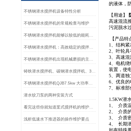
的液体，
不锈钢潜水搅拌机设备特性分析
【用途】
高速混流
不锈钢潜水搅拌机的常规检查与维护
污泥脱水
不锈钢潜水搅拌机能够以较低的能耗实现高强度的搅拌和混合
【产品特
1、结构
不锈钢潜水搅拌机：高效稳定的搅拌产品
2、叶轮
3、高速
不锈钢潜水搅拌机出现机械磨损的主要原因
4、电机绕
装置，使
铸铁潜水搅拌机、碳钢潜水搅拌机、304不锈钢潜水搅拌机哪个好？如何区别
5、两道
6、优良
不锈钢潜水搅拌机QJB7.5kw 大功率用于化粪池、养殖场
7、标准
潜水铰刀泵的两种安装方式
1.5KW
1、 介质
看完这些你就知道桨式搅拌机的维护方法是什么了
2、 介质的
3、 介质密
浅析低速水下推进器的操作维护要点
4、 长期
如有特殊