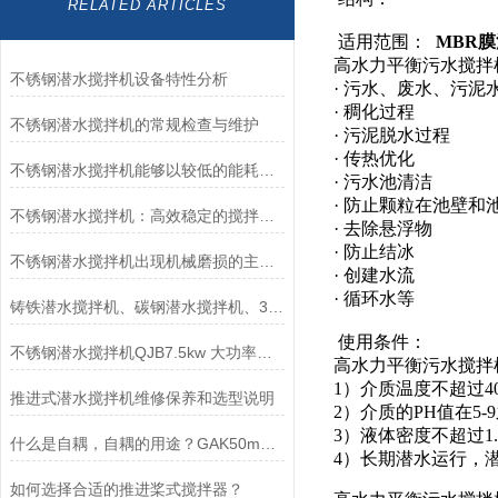
RELATED ARTICLES
适用范围：
MBR膜池
高水力平衡污水搅拌
不锈钢潜水搅拌机设备特性分析
· 污水、废水、污泥
· 稠化过程
不锈钢潜水搅拌机的常规检查与维护
· 污泥脱水过程
· 传热优化
不锈钢潜水搅拌机能够以较低的能耗实现高强度的搅拌和混合
· 污水池清洁
· 防止颗粒在池壁和
不锈钢潜水搅拌机：高效稳定的搅拌产品
· 去除悬浮物
· 防止结冰
不锈钢潜水搅拌机出现机械磨损的主要原因
· 创建水流
· 循环水等
铸铁潜水搅拌机、碳钢潜水搅拌机、304不锈钢潜水搅拌机哪个好？如何区别
使用条件：
不锈钢潜水搅拌机QJB7.5kw 大功率用于化粪池、养殖场
高水力平衡污水搅拌
1）介质温度不超过4
推进式潜水搅拌机维修保养和选型说明
2）介质的PH值在5-
3）液体密度不超过1.
什么是自耦，自耦的用途？GAK50mm-GAK500mm南京凯普德推荐
4）长期潜水运行，潜
如何选择合适的推进桨式搅拌器？