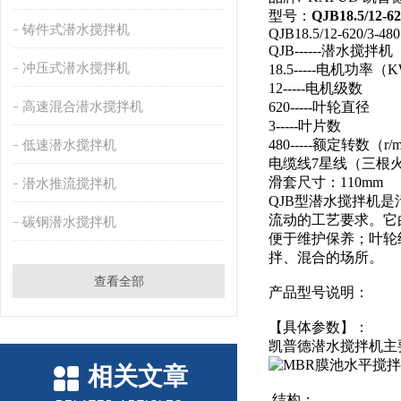
型号：
QJB18.5/12-62
铸件式潜水搅拌机
QJB18.5/12-620/3-480
QJB------潜水
冲压式潜水搅拌机
18.5-----电机功率（
12-----电机级数
高速混合潜水搅拌机
620-----叶轮直径
3-----叶片数
低速潜水搅拌机
480-----额定转数（r/m
电缆线7星线（三根
滑套尺寸：110mm
潜水推流搅拌机
QJB型潜水搅拌机
流动的工艺要求。它
碳钢潜水搅拌机
便于维护保养；叶轮
拌、混合的场所。
查看全部
产品型号说明：
【具体参数】：
凯普德潜水搅拌机主
相关文章
结构：