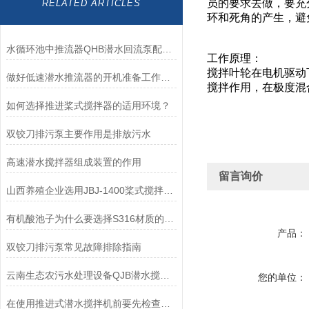
员的要求去做，要充
RELATED ARTICLES
环和死角的产生，避
水循环池中推流器QHB潜水回流泵配套使用的妙处
工作原理：
搅拌叶轮在电机驱动
做好低速潜水推流器的开机准备工作很重要
搅拌作用，在极度混
如何选择推进桨式搅拌器的适用环境？
双铰刀排污泵主要作用是排放污水
高速潜水搅拌器组成装置的作用
留言询价
山西养殖企业选用JBJ-1400桨式搅拌机处理养殖粪便效果好
有机酸池子为什么要选择S316材质的潜水搅拌机？耐强酸的
产品：
双铰刀排污泵常见故障排除指南
云南生态农污水处理设备QJB潜水搅拌机材质、选型及安装系统如何选择？
您的单位：
在使用推进式潜水搅拌机前要先检查线情况