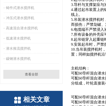
3.导杆与支撑架应
铸件式潜水搅拌机
4.通过起吊装置上
线上。
冲压式潜水搅拌机
5.吊装潜水搅拌机
而损伤；严禁划破、
高速混合潜水搅拌机
6.电缆端不严禁浸
7.所有设备的外壳
低速潜水搅拌机
8.起吊链穿入起重
9.安装起吊时，严
潜水推流搅拌机
10.当吊装搅拌机
置；同样如搅拌机沿
碳钢潜水搅拌机
主机结构：
可配60导杆混合潜
查看全部
可配60导杆混合潜
分组成，叶轮直接装
可配60导杆混合潜
相关文章
可配60导杆混合潜