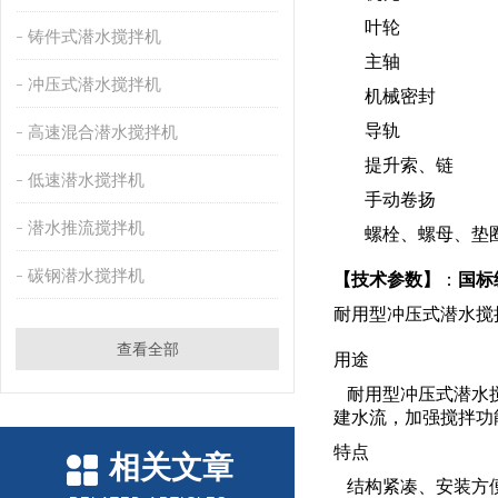
叶轮 不锈
铸件式潜水搅拌机
主轴 2C
冲压式潜水搅拌机
机械密封 耐
导轨 不锈
高速混合潜水搅拌机
提升索、链 
低速潜水搅拌机
手动卷扬
潜水推流搅拌机
螺栓、螺母、垫
碳钢潜水搅拌机
【技术参数】
：
国标级
耐用型冲压式潜水搅拌机
查看全部
用途
耐用型冲压式潜水搅
建水流，加强搅拌功
特点
相关文章
结构紧凑、安装方便