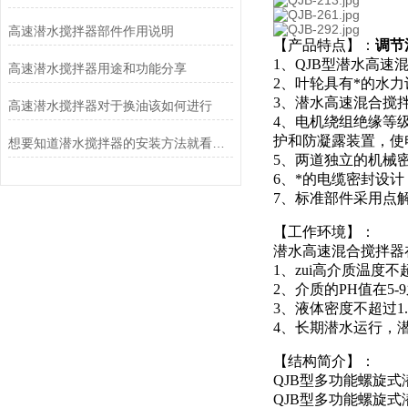
高速潜水搅拌器部件作用说明
【产品特点】：
调节池
1、QJB型潜水高
高速潜水搅拌器用途和功能分享
2、叶轮具有*的水
3、潜水高速混合搅
高速潜水搅拌器对于换油该如何进行
4、电机绕组绝缘等
护和防凝露装置，使
想要知道潜水搅拌器的安装方法就看看这些吧
5、两道独立的机械
6、*的电缆密封设
7、标准部件采用点
【工作环境】：
潜水高速混合搅拌器
1、zui高介质温度不
2、介质的PH值在5-
3、液体密度不超过1.
4、长期潜水运行，潜
【结构简介】：
QJB型多功能螺旋
QJB型多功能螺旋