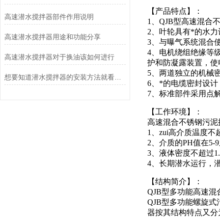
【产品特点】：
高速潜水搅拌器部件作用说明
1、QJB型高速混
2、叶轮具有*的水
高速潜水搅拌器用途和功能分享
3、与曝气系统混合
4、电机绕组绝缘等
高速潜水搅拌器对于换油该如何进行
护和防凝露装置，使
5、两道独立的机械
想要知道潜水搅拌器的安装方法就看看这些吧
6、*的电缆密封设
7、标准部件采用点
【工作环境】：
高速混合不锈钢污泥
1、zui高介质温度不
2、介质的PH值在5-
3、液体密度不超过1.
4、长期潜水运行，潜
【结构简介】：
QJB型多功能高速
QJB型多功能螺旋
器按其结构特点又分