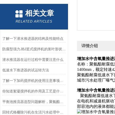
相关文章
RELATED ARTICLES
了解一下潜水推进器的结构及性能特点
详情介绍
防腐型强力JBJ桨式搅拌机的浆叶形状支持多种可选
增加水中含氧量推进器QJB2
潜水推流器在运行过程中需要注意什么
名称：聚氨酯耐腐低速水
1400mm，额定转速42
低速水下推进器的试运转方法
聚氨酯耐腐低速水下
城市污水处理厂曝气
了解一下加药搅拌机的使用注意事项是什么吧
增加水中含氧量推进器QJB2
你知道絮凝搅拌机的作用及工艺是什么么
聚氨酯耐腐低速水下
在电机和减速机驱动
平衡池推流器选型问题解析，聚氨酯，玻璃钢如何选型？
部容池内的液体都能
回转式格栅除污机在生活污水处理中的作用，促进污水处理、节能、环保