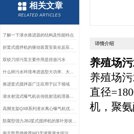
相关文章
RELATED ARTICLES
了解一下潜水推进器的结构及性能特点
详情介绍
折桨式搅拌机的驱动装置安装在反应池的顶部
养殖场污水液
双铰刀排污泵主要作用是排放污水
什么样污水环境考虑选型大功率、大推力不锈钢搅拌机？
养殖场污
推进桨式搅拌器广泛应用于以下领域
直径=18
潜水射流式曝气机在传统射流机理基础上融合了先进的散流技术
机，聚氨
高脚支架QXB系列潜水离心曝气机优势-南京凯普德
防腐型强力JBJ桨式搅拌机的浆叶形状支持多种可选
南京凯普德推荐WQ无堵塞潜水排污泵，大流量、高扬程选型条件和注意事项