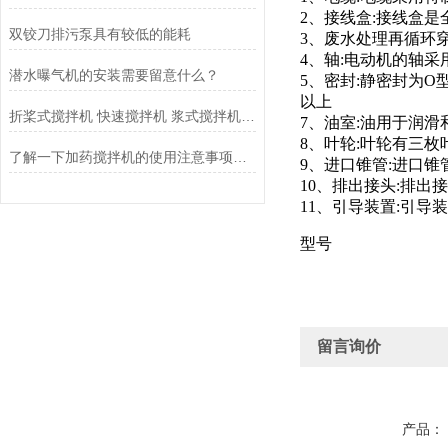
2、接线盒:接线盒是
双铰刀排污泵具有较低的能耗
3、废水处理再循环穿
4、轴:电动机的轴
潜水曝气机的安装需要留意什么？
5、密封:静密封为O
以上
折桨式搅拌机 快速搅拌机 浆式搅拌机 加药搅拌机优势
7、油室:油用于润滑
8、叶轮:叶轮有三枚
了解一下加药搅拌机的使用注意事项是什么吧
9、进口锥管:进口
10、排出接头:排出
11、引导装置:引
型号
留言询价
产品：