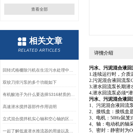
查看全部
相关文章
RELATED ARTICLES
详情介绍
污水、污泥混合液回流泵
回转式格栅除污机在生活污水处理中的作用，促进污水处理、节能、环保
1.连续运行时，介质
2.污泥混合液回流泵QJB
双铰刀排污泵的多个功能如下
3.潜水回流泵长期潜水
4.潜水回流泵必须
有机酸池子为什么要选择S316材质的潜水搅拌机？耐强酸的
污水、污泥混合液回流泵
1、污泥混合液回流泵Q
高速潜水搅拌器部件作用说明
2、接线盒：接线盒
3、电机：50Hz鼠
立式混合搅拌机实心轴和空心轴的区别是什么？
4、轴：电动机的轴
5、密封：静密封为
一起了解低速潜水推流器的用途以及特性