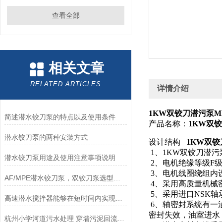
查看全部
相关文章
RELATED ARTICLES
详情介绍
1KW双铰刀潜污泵MP
简述潜水铰刀泵的特点以及使用条件
产品名称：
1KW双铰
潜水铰刀泵的两种安装方式
设计结构
1KW双铰
1、1KW双铰刀潜污
潜水铰刀泵用途及使用注意事项说明
2、电机绝缘等级F级
3、电机线圈绕组内
AF/MPE潜水铰刀泵，双铰刀泵选型、技术参数、功率表，南京凯普德
4、采用高质量机械
5、采用进口NSK轴
高速潜水搅拌器能够在短时间内实现高强度的搅拌和混合
6、轴密封系统有一
密封失效，油室进水
杭州小学河道污水处理 穿墙污泥回流泵安装维护方法