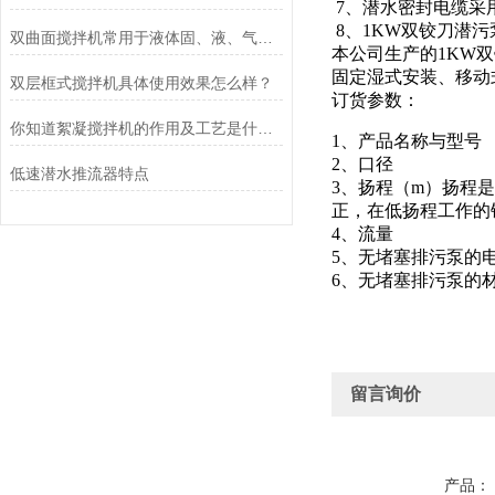
7、潜水密封电缆采
8、1KW双铰刀潜污
双曲面搅拌机常用于液体固、液、气混合的场合
本公司生产的1KW双
固定湿式安装、移动
双层框式搅拌机具体使用效果怎么样？
订货参数：
你知道絮凝搅拌机的作用及工艺是什么么
1、产品名称与型号
2、口径
低速潜水推流器特点
3、扬程（m）扬程
正，在低扬程工作的
4、流量
5、无堵塞排污泵的
6、无堵塞排污泵的
留言询价
产品：